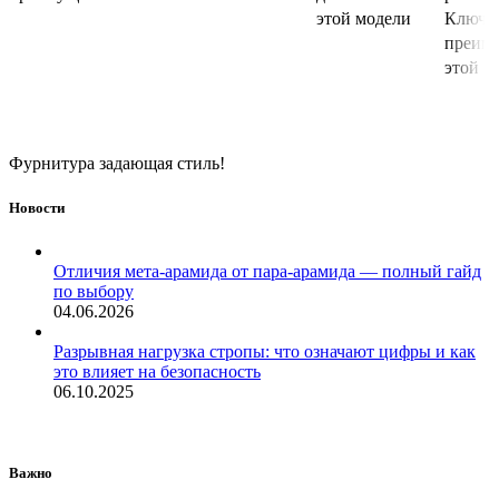
этой модели
Ключе
преим
этой
Фурнитура задающая стиль!
Новости
Отличия мета-арамида от пара-арамида — полный гайд
по выбору
04.06.2026
Разрывная нагрузка стропы: что означают цифры и как
это влияет на безопасность
06.10.2025
Важно