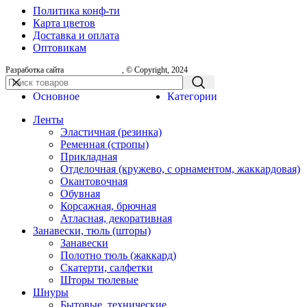
Политика конф-ти
Карта цветов
Доставка и оплата
Оптовикам
Разработка сайта
, © Copyright, 2024
Основное
Категории
Ленты
Эластичная (резинка)
Ременная (стропы)
Прикладная
Отделочная (кружево, с орнаментом, жаккардовая)
Окантовочная
Обувная
Корсажная, брючная
Атласная, декоративная
Занавески, тюль (шторы)
Занавески
Полотно тюль (жаккард)
Скатерти, салфетки
Шторы тюлевые
Шнуры
Бытовые, технические