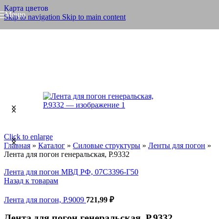
Карта цветов
Меню
Skip to navigation
Skip to main content
Click to enlarge
Главная
»
Каталог
»
Силовые структуры
»
Ленты для погон
»
Лента для погон генеральская, Р.9332
Лента для погон МВД РФ, 07С3396-Г50
Назад к товарам
Лента для погон, Р.9009
721,99
₽
Лента для погон генеральская, Р.9332