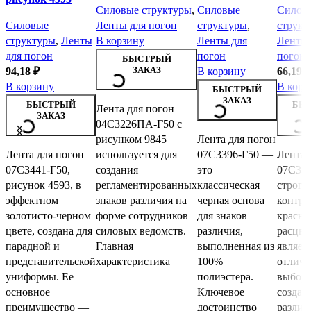
Силовые структуры
,
Силовые
Силов
Силовые
Ленты для погон
структуры
,
структ
структуры
,
Ленты
В корзину
Ленты для
Ленты 
для погон
погон
погон
БЫСТРЫЙ
ЗАКАЗ
94,18
₽
В корзину
66,19
₽
В корзину
В корз
БЫСТРЫЙ
ЗАКАЗ
БЫСТРЫЙ
БЫ
Лента для погон
ЗАКАЗ
З
04С3226ПА-Г50 с
рисунком 9845
Лента для погон
Лента для погон
используется для
07С3396-Г50 —
Лента 
07С3441-Г50,
создания
это
07С339
рисунок 4593, в
регламентированных
классическая
строго
эффектном
знаков различия на
черная основа
контра
золотисто-черном
форме сотрудников
для знаков
красно
цвете, создана для
силовых ведомств.
различия,
расцве
парадной и
Главная
выполненная из
являет
представительской
характеристика
100%
отлич
униформы. Ее
полиэстера.
выборо
основное
Ключевое
создан
преимущество —
достоинство
различ