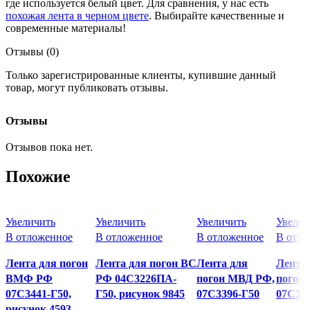
где используется белый цвет. Для сравнения, у нас есть
похожая лента в черном цвете
. Выбирайте качественные и
современные материалы!
Отзывы (0)
Только зарегистрированные клиенты, купившие данный
товар, могут публиковать отзывы.
Отзывы
Отзывов пока нет.
Похожие
Увеличить
Увеличить
Увеличить
Увелич
В отложенное
В отложенное
В отложенное
В отло
Лента для погон
Лента для погон ВС
Лента для
Лента
ВМФ РФ
РФ 04С3226ПА-
погон МВД РФ,
погон
07С3441-Г50,
Г50, рисунок 9845
07С3396-Г50
07С33
рисунок 4593