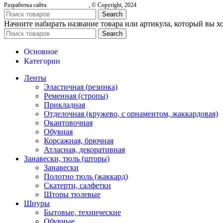
Разработка сайта
, © Copyright, 2024
Search
Начните набирать название товара или артикула, который вы х
Search
Основное
Категории
Ленты
Эластичная (резинка)
Ременная (стропы)
Прикладная
Отделочная (кружево, с орнаментом, жаккардовая)
Окантовочная
Обувная
Корсажная, брючная
Атласная, декоративная
Занавески, тюль (шторы)
Занавески
Полотно тюль (жаккард)
Скатерти, салфетки
Шторы тюлевые
Шнуры
Бытовые, технические
Обувные