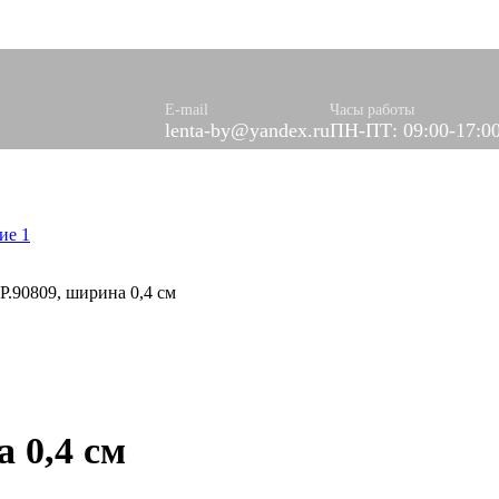
алфетки
Отделочные
торы
юлевые
Эластичные
E-mail
Часы работы
lenta-by@yandex.ru
ПН-ПТ: 09:00-17:0
Р.90809, ширина 0,4 см
 0,4 см