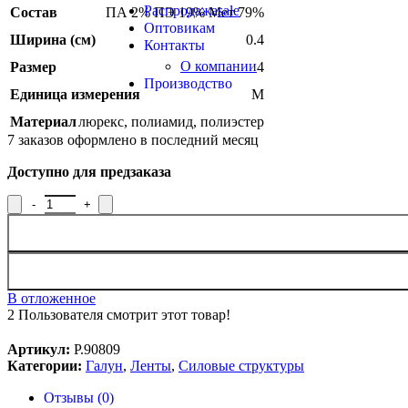
Распродажа
sale
Состав
ПА 2% ПЭ 19% Мет 79%
Оптовикам
Ширина (см)
0.4
Контакты
О компании
Размер
4
Производство
Единица измерения
М
Материал
люрекс
,
полиамид
,
полиэстер
7
заказов оформлено в последний месяц
Доступно для предзаказа
В отложенное
2
Пользователя смотрит этот товар!
Артикул:
Р.90809
Категории:
Галун
,
Ленты
,
Силовые структуры
Отзывы (0)