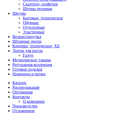
Скатерти, салфетки
Шторы тюлевые
Шнуры
Бытовые, технические
Обувные
Отделочные
Эластичные
Велкро/липучка
Шторные ленты
Киперка, технические, ХБ
Ленты для погон
Галун
Медицинские товары
Ритуальная коллекция
Готовые изделия
Ножницы и нитки
Каталог
Распродажа
sale
Оптовикам
Контакты
О компании
Производство
Отложенное