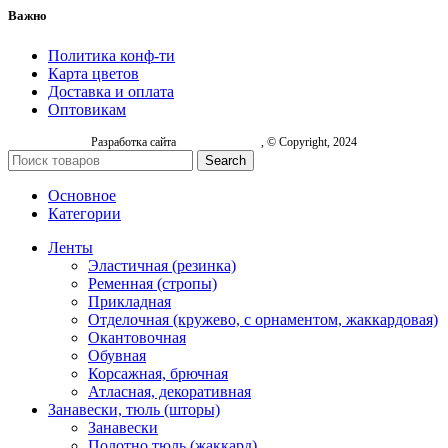
Важно
Политика конф-ти
Карта цветов
Доставка и оплата
Оптовикам
Разработка сайта
, © Copyright, 2024
Search
Основное
Категории
Ленты
Эластичная (резинка)
Ременная (стропы)
Прикладная
Отделочная (кружево, с орнаментом, жаккардовая)
Окантовочная
Обувная
Корсажная, брючная
Атласная, декоративная
Занавески, тюль (шторы)
Занавески
Полотно тюль (жаккард)