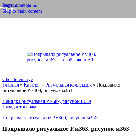
Карта цветов
Skip to navigation
Меню
Skip to main content
Click to enlarge
Главная
»
Каталог
»
Ритуальная коллекция
»
Покрывало
ритуальное Р.м363, рисунок м363
Накидка ритуальная Р.Е689, рисунок Е689
Назад к товарам
Покрывало ритуальное Р.м366, рисунок м366
Покрывало ритуальное Р.м363, рисунок м363