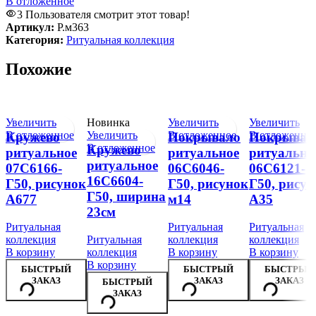
В отложенное
3
Пользователя смотрит этот товар!
Артикул:
Р.м363
Категория:
Ритуальная коллекция
Похожие
Увеличить
Новинка
Увеличить
Увеличить
В отложенное
Увеличить
В отложенное
В отложенно
Кружево
Покрывало
Покрывал
В отложенное
Кружево
ритуальное
ритуальное
ритуально
ритуальное
07С6166-
06С6046-
06С6121-
16С6604-
Г50, рисунок
Г50, рисунок
Г50, рисун
Г50, ширина
А677
м14
А35
23см
Ритуальная
Ритуальная
Ритуальная
коллекция
Ритуальная
коллекция
коллекция
В корзину
коллекция
В корзину
В корзину
В корзину
БЫСТРЫЙ
БЫСТРЫЙ
БЫСТРЫЙ
ЗАКАЗ
ЗАКАЗ
ЗАКАЗ
БЫСТРЫЙ
ЗАКАЗ