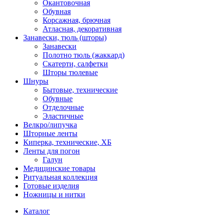
Окантовочная
Обувная
Корсажная, брючная
Атласная, декоративная
Занавески, тюль (шторы)
Занавески
Полотно тюль (жаккард)
Скатерти, салфетки
Шторы тюлевые
Шнуры
Бытовые, технические
Обувные
Отделочные
Эластичные
Велкро/липучка
Шторные ленты
Киперка, технические, ХБ
Ленты для погон
Галун
Медицинские товары
Ритуальная коллекция
Готовые изделия
Ножницы и нитки
Каталог