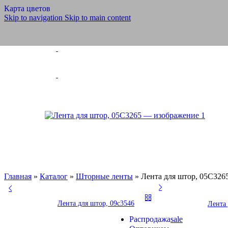
Полотно тюлев
Карта цветов
Скатерти, салф
Skip to navigation
Skip to main content
Шторы тюлевы
Шнуры
Шнуры ПЭ и Х
Бытовые, техни
Обувные
Отделочные
Эластичные
Велкро/липучка
Шторные ленты
Силовые структуры
Галун
Ленты для погон
Ленты, тесьмы, шнуры
Медицинские товары
Ритуальная коллекция
Готовые изделия
Главная
»
Каталог
»
Шторные ленты
»
Лента для штор, 05С326
Ножницы и нитки
Ножницы
Инновации
Лента для штор, 09с3546
Лента
Продукция из арамидных н
Распродажа
sale