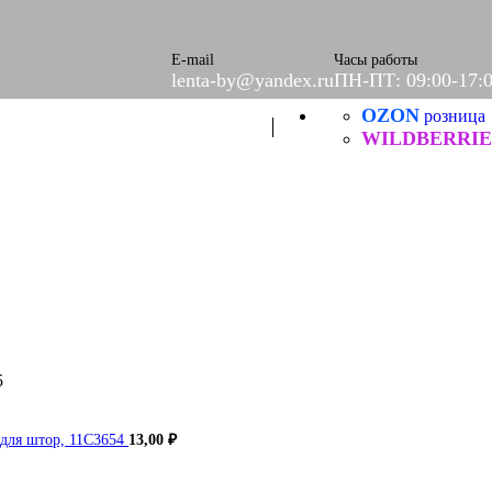
ое
етки
е
E-mail
Часы работы
lenta-by@yandex.ru
ПН-ПТ: 09:00-17:
OZON
Б
розница
ческие
WILDBERRIE
5
 для штор, 11С3654
13,00
₽
итей