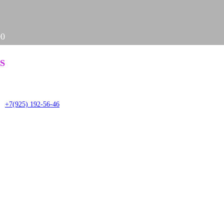
00
Задать вопрос
S
it
+7(925) 192-56-46