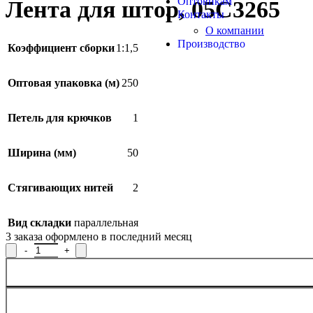
Оптовикам
Лента для штор, 05С3265
Контакты
О компании
Производство
Коэффициент сборки
1:1,5
Оптовая упаковка (м)
250
Петель для крючков
1
Ширина (мм)
50
Стягивающих нитей
2
Вид складки
параллельная
3
заказа оформлено в последний месяц
Количество товара Лента для штор, 05С3265