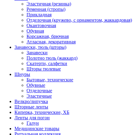
Эластичная (резинка)
Ременная (стропы)
Прикладная
Отделочная (кружево, с орнаментом, жаккардовая)
Окантовочная
Обувная
Корсажная, брючная
Атласная, декоративная
Занавески, тюль (шторы)
Занавески
Полотно тюль (жаккард)
Скатерти, салфетки
Шторы тюлевые
Шнуры
Бытовые, технические
Обувные
Отделочные
Эластичные
Велкро/липучка
Шторные ленты
Киперка, технические, ХБ
Ленты для погон
Галун
Медицинские товары
Ритуальная коллекция