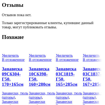
Отзывы
Отзывов пока нет.
Только зарегистрированные клиенты, купившие данный
товар, могут публиковать отзывы.
Похожие
Увеличить
Увеличить
Увеличить
Увеличить
В отложенное
В отложенное
В отложенное
В отложенно
Занавеска
Занавеска
Занавеска
Занавеска
09С6304-
10С6398-
03С1819-
03С1837-
Г50,
Г50,
Г50,
Г50,
170×165см
160×280см
165×285см
167×285см
Занавески, тюль
Занавески, тюль
Занавески, тюль
Занавески, т
(шторы)
,
(шторы)
,
(шторы)
,
(шторы)
,
Занавески
Занавески
Занавески
Занавески