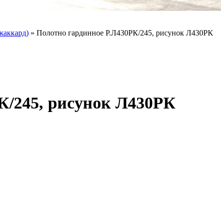
жаккард)
»
Полотно гардинное Р.Л430РК/245, рисунок Л430РК
К/245, рисунок Л430РК