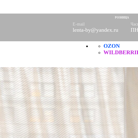
оры)
вое
РОЗНИЦА
фетки
E-mail
Час
lenta-by@yandex.ru
ПН
ые
OZON
ХБ
ические
WILDBERRI