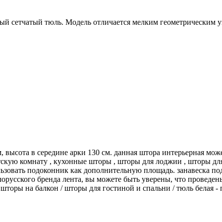
лый сетчатый тюль. Модель отличается мелким геометрическим 
, высота в середине арки 130 см. данная штора интерьерная может
етскую комнату , кухонные шторы , шторы для лоджии , шторы дл
ьзовать подоконник как дополнительную площадь. занавеска под
орусского бренда лента, вы можете быть уверены, что проведе
 шторы на балкон / шторы для гостиной и спальни / тюль белая - 