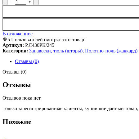
Количество товара Полотно гардинное Р.Л430РК/245, рисунок
В отложенное
5
Пользователей смотрят этот товар!
Артикул:
Р.Л430РК/245
Категории:
Занавески, тюль (шторы)
,
Полотно тюль (жаккард)
Отзывы (0)
Отзывы (0)
Отзывы
Отзывов пока нет.
Только зарегистрированные клиенты, купившие данный товар,
Похожие