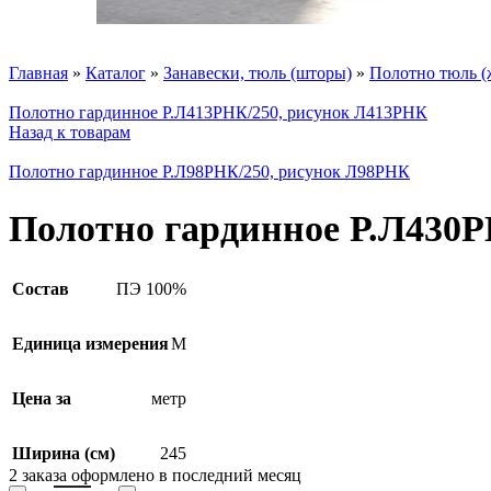
Главная
»
Каталог
»
Занавески, тюль (шторы)
»
Полотно тюль (
Полотно гардинное Р.Л413РНК/250, рисунок Л413РНК
Назад к товарам
Полотно гардинное Р.Л98РНК/250, рисунок Л98РНК
Полотно гардинное Р.Л430Р
Состав
ПЭ 100%
Единица измерения
М
Цена за
метр
Ширина (см)
245
2
заказа оформлено в последний месяц