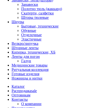
Занавески, тюль (шторы)
Занавески
Полотно тюль (жаккард)
Скатерти, салфетки
Шторы тюлевые
Шнуры
Бытовые, технические
Обувные
Отделочные
Эластичные
Велкро/липучка
Шторные ленты
Киперка, технические, ХБ
Ленты для погон
Галун
Медицинские товары
Ритуальная коллекция
Готовые изделия
Ножницы и нитки
Каталог
Распродажа
sale
Оптовикам
Контакты
О компании