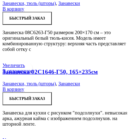
Занавески, тюль (шторы)
,
Занавески
В корзину
БЫСТРЫЙ ЗАКАЗ
Занавеска 08С6263-Г50 размером 200×170 см – это
оригинальный белый тюль-кисея. Модель имеет
комбинированную структуру: верхняя часть представляет
собой сетку с
Увеличить
В отложенное
Занавеска 02С1646-Г50, 165×235см
Занавески, тюль (шторы)
,
Занавески
В корзину
БЫСТРЫЙ ЗАКАЗ
Занавеска для кухни с рисунком "подсолнухи". невысокая
арка, ажурная кайма с изображением подсолнухов. на
шторной ленте.