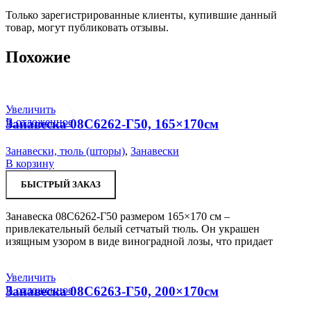
Только зарегистрированные клиенты, купившие данный
товар, могут публиковать отзывы.
Похожие
Увеличить
В отложенное
Занавеска 08С6262-Г50, 165×170см
Занавески, тюль (шторы)
,
Занавески
В корзину
БЫСТРЫЙ ЗАКАЗ
Занавеска 08С6262-Г50 размером 165×170 см –
привлекательный белый сетчатый тюль. Он украшен
изящным узором в виде виноградной лозы, что придает
Увеличить
В отложенное
Занавеска 08С6263-Г50, 200×170см