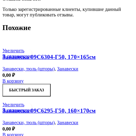
Только зарегистрированные клиенты, купившие данный
товар, могут публиковать отзывы.
Похожие
Увеличить
В отложенное
Занавеска 09С6304-Г50, 170×165см
Занавески, тюль (шторы)
,
Занавески
0,00
₽
В корзину
БЫСТРЫЙ ЗАКАЗ
Увеличить
В отложенное
Занавеска 09С6295-Г50, 160×170см
Занавески, тюль (шторы)
,
Занавески
0,00
₽
В корзину