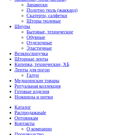
Занавески
Полотно тюль (жаккард)
Скатерти, салфетки
Шторы тюлевые
Шнуры
Бытовые, технические
Обувные
Отделочные
Эластичные
Велкро/липучка
Шторные ленты
Киперка, технические, ХБ
Ленты для погон
Галун
Медицинские товары
Ритуальная коллекция
Готовые изделия
Ножницы и нитки
Каталог
Распродажа
sale
Оптовикам
Контакты
О компании
Производство