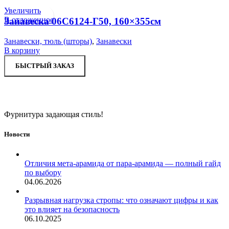
Увеличить
В отложенное
Занавеска 06С6124-Г50, 160×355см
Занавески, тюль (шторы)
,
Занавески
В корзину
БЫСТРЫЙ ЗАКАЗ
Фурнитура задающая стиль!
Новости
Отличия мета-арамида от пара-арамида — полный гайд
по выбору
04.06.2026
Разрывная нагрузка стропы: что означают цифры и как
это влияет на безопасность
06.10.2025