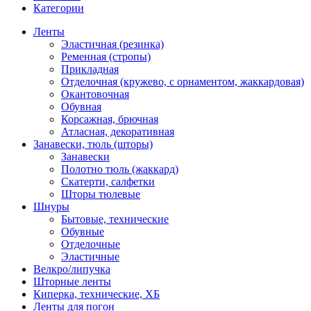
Категории
Ленты
Эластичная (резинка)
Ременная (стропы)
Прикладная
Отделочная (кружево, с орнаментом, жаккардовая)
Окантовочная
Обувная
Корсажная, брючная
Атласная, декоративная
Занавески, тюль (шторы)
Занавески
Полотно тюль (жаккард)
Скатерти, салфетки
Шторы тюлевые
Шнуры
Бытовые, технические
Обувные
Отделочные
Эластичные
Велкро/липучка
Шторные ленты
Киперка, технические, ХБ
Ленты для погон