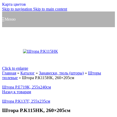
Карта цветов
Skip to navigation
Skip to main content
Меню
Click to enlarge
Главная
»
Каталог
»
Занавески, тюль (шторы)
»
Шторы
тюлевые
»
Штора Р.К115НК, 260×205см
Штора Р.Е719К, 255x240см
Назад к товарам
Штора Р.К137Г, 255x235см
Штора Р.К115НК, 260×205см