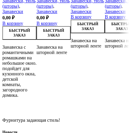
Занавески, тюль
Занавески, тюль
Занавески, тюль
Занавески, т
(шторы)
,
(шторы)
,
(шторы)
,
(шторы)
,
Занавески
Занавески
Занавески
Занавески
В корзину
В корзину
0,00
₽
0,00
₽
В корзину
В корзину
БЫСТРЫЙ
БЫСТРЫЙ
ЗАКАЗ
ЗАКАЗ
БЫСТРЫЙ
БЫСТРЫЙ
ЗАКАЗ
ЗАКАЗ
Занавеска на
Занавеска на
шторной ленте
шторной лен
Занавеска с
Занавеска на
романтичными
шторной ленте
ромашками на
небольшое окно.
подойдет для
кухонного окна,
детской
комнаты,
загородного
домика.
Фурнитура задающая стиль!
Новости