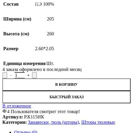
Состав
ПЭ 100%
SALE
Ширина (см)
205
Высота (см)
260
Размер
2.60*2.05
Единица измерения
Шт.
4
заказа оформлено в последний месяц
Количество товара Штора Р.К115НК, 260x205см
В КОРЗИНУ
БЫСТРЫЙ ЗАКАЗ
В отложенное
4
Пользователя смотрит этот товар!
Артикул:
Р.К115НК
Категории:
Занавески, тюль (шторы)
,
Шторы тюлевые
Отзывы (0)