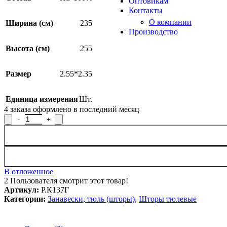
Оптовикам
Контакты
О компании
Ширина (см)
235
Производство
Высота (см)
255
Размер
2.55*2.35
Единица измерения
Шт.
4
заказа оформлено в последний месяц
Количество товара Штора Р.К137Г, 255x235см
В отложенное
2
Пользователя смотрит этот товар!
Артикул:
Р.К137Г
Категории:
Занавески, тюль (шторы)
,
Шторы тюлевые