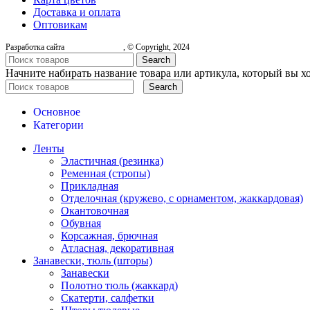
Доставка и оплата
Оптовикам
Разработка сайта
, © Copyright, 2024
Search
Начните набирать название товара или артикула, который вы х
Search
Основное
Категории
Ленты
Эластичная (резинка)
Ременная (стропы)
Прикладная
Отделочная (кружево, с орнаментом, жаккардовая)
Окантовочная
Обувная
Корсажная, брючная
Атласная, декоративная
Занавески, тюль (шторы)
Занавески
Полотно тюль (жаккард)
Скатерти, салфетки