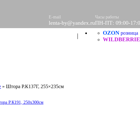
ое
етки
е
E-mail
Часы работы
lenta-by@yandex.ru
ПН-ПТ: 09:00-17:
OZON
Б
розница
ческие
WILDBERRIE
е
»
Штора Р.К137Г, 255×235см
ора Р.К191, 250x300см
итей