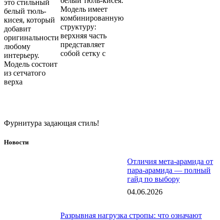
белый тюль-кисея.
это стильный
Модель имеет
белый тюль-
комбинированную
кисея, который
структуру:
добавит
верхняя часть
оригинальности
представляет
любому
собой сетку с
интерьеру.
Модель состоит
из сетчатого
верха
Фурнитура задающая стиль!
Новости
Отличия мета-арамида от
пара-арамида — полный
гайд по выбору
04.06.2026
Разрывная нагрузка стропы: что означают