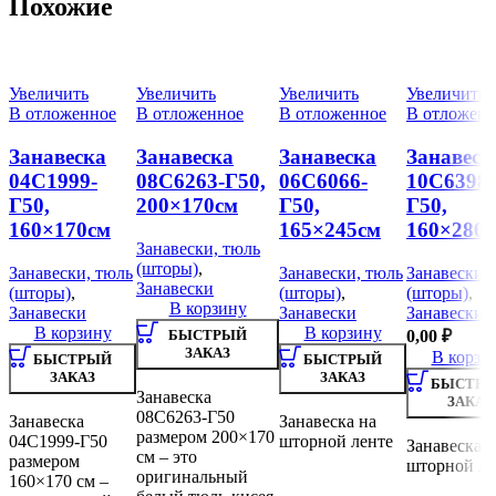
Похожие
Увеличить
Увеличить
Увеличить
Увеличить
В отложенное
В отложенное
В отложенное
В отложенн
Занавеска
Занавеска
Занавеска
Занавеск
04С1999-
08С6263-Г50,
06С6066-
10С6398-
Г50,
200×170см
Г50,
Г50,
160×170см
165×245см
160×280
Занавески, тюль
(шторы)
,
Занавески, тюль
Занавески, тюль
Занавески,
Занавески
(шторы)
,
(шторы)
,
(шторы)
,
В корзину
Занавески
Занавески
Занавески
В корзину
В корзину
БЫСТРЫЙ
0,00
₽
ЗАКАЗ
В корзи
БЫСТРЫЙ
БЫСТРЫЙ
ЗАКАЗ
ЗАКАЗ
БЫСТР
Занавеска
ЗАКАЗ
08С6263-Г50
Занавеска
Занавеска на
размером 200×170
04С1999-Г50
шторной ленте
Занавеска н
см – это
размером
шторной ле
оригинальный
160×170 см –