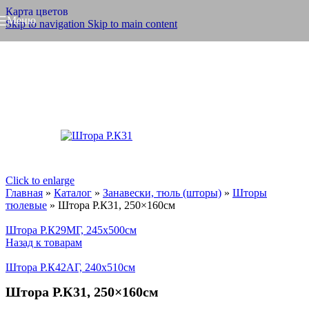
Карта цветов
Меню
Skip to navigation
Skip to main content
Click to enlarge
Главная
»
Каталог
»
Занавески, тюль (шторы)
»
Шторы
тюлевые
»
Штора Р.К31, 250×160см
Штора Р.К29МГ, 245x500см
Назад к товарам
Штора Р.К42АГ, 240x510см
Штора Р.К31, 250×160см
SALE