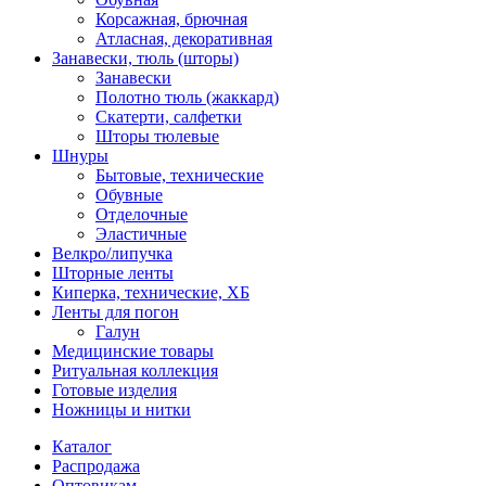
Корсажная, брючная
Атласная, декоративная
Занавески, тюль (шторы)
Занавески
Полотно тюль (жаккард)
Скатерти, салфетки
Шторы тюлевые
Шнуры
Бытовые, технические
Обувные
Отделочные
Эластичные
Велкро/липучка
Шторные ленты
Киперка, технические, ХБ
Ленты для погон
Галун
Медицинские товары
Ритуальная коллекция
Готовые изделия
Ножницы и нитки
Каталог
Распродажа
Оптовикам