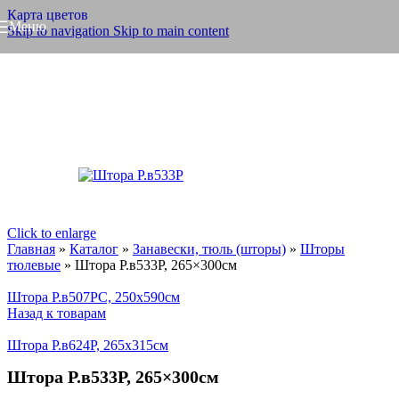
Карта цветов
Меню
Skip to navigation
Skip to main content
Click to enlarge
Главная
»
Каталог
»
Занавески, тюль (шторы)
»
Шторы
тюлевые
»
Штора Р.в533Р, 265×300см
Штора Р.в507РС, 250x590см
Назад к товарам
Штора Р.в624Р, 265x315см
Штора Р.в533Р, 265×300см