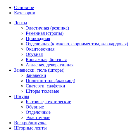
Основное
Категории
Ленты
Эластичная (резинка)
Ременная (стропы)
Прикладная
Отделочная (кружево, с орнаментом, жаккардовая)
Окантовочная
Обувная
Корсажная, брючная
Атласная, декоративная
Занавески, тюль (шторы)
Занавески
Полотно тюль (жаккард)
Скатерти, салфетки
Шторы тюлевые
Шнуры
Бытовые, технические
Обувные
Отделочные
Эластичные
Велкро/липучка
Шторные ленты