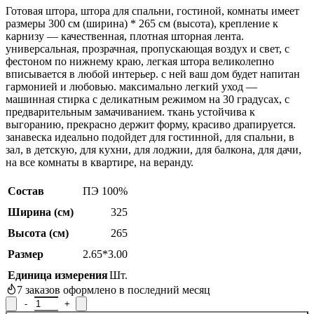
Готовая штора, штора для спальни, гостиной, комнаты имеет
размеры 300 см (ширина) * 265 см (высота), крепление к
карнизу — качественная, плотная шторная лента.
универсальная, прозрачная, пропускающая воздух и свет, с
фестоном по нижнему краю, легкая штора великолепно
вписывается в любой интерьер. с ней ваш дом будет напитан
гармонией и любовью. максимально легкий уход —
машинная стирка с деликатным режимом на 30 градусах, с
предварительным замачиванием. ткань устойчива к
выгоранию, прекрасно держит форму, красиво драпируется.
занавеска идеально подойдет для гостинной, для спальни, в
зал, в детскую, для кухни, для лоджии, для балкона, для дачи,
на все комнаты в квартире, на веранду.
Состав
ПЭ 100%
Ширина (см)
325
Высота (см)
265
Размер
2.65*3.00
Единица измерения
Шт.
7
заказов оформлено в последний месяц
Количество товара Штора Р.в533Р, 265x300см