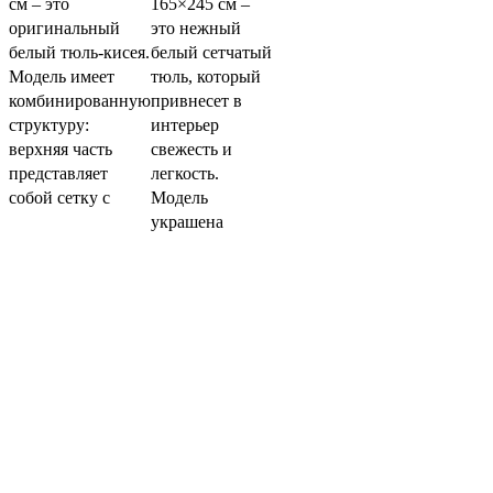
см – это
165×245 см –
оригинальный
это нежный
белый тюль-кисея.
белый сетчатый
Модель имеет
тюль, который
комбинированную
привнесет в
структуру:
интерьер
верхняя часть
свежесть и
представляет
легкость.
собой сетку с
Модель
украшена