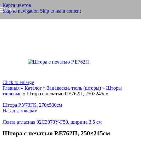
Карта цветов
Меню
Skip to navigation
Skip to main content
Click to enlarge
Главная
»
Каталог
»
Занавески, тюль (шторы)
»
Шторы
тюлевые
»
Штора с печатью Р.Е762П, 250×245см
Штора Р.У73ГК, 270x500см
Назад к товарам
Лента атласная 02С3070У-Г50, ширина 3,5 см
Штора с печатью Р.Е762П, 250×245см