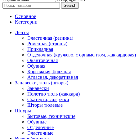
Search
Основное
Категории
Ленты
Эластичная (резинка)
Ременная (стропы)
Прикладная
Отделочная (кружево, с орнаментом, жаккардовая)
Окантовочная
Обувная
Корсажная, брючная
Атласная, декоративная
Занавески, тюль (шторы)
Занавески
Полотно тюль (жаккард)
Скатерти, салфетки
Шторы тюлевые
Шнуры
Бытовые, технические
Обувные
Отделочные
Эластичные
Велкро/липучка