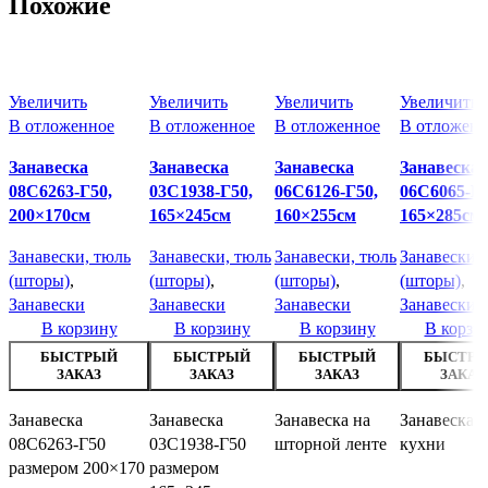
Похожие
Увеличить
Увеличить
Увеличить
Увеличить
В отложенное
В отложенное
В отложенное
В отложенн
Занавеска
Занавеска
Занавеска
Занавеска
08С6263-Г50,
03С1938-Г50,
06С6126-Г50,
06С6065-Г5
200×170см
165×245см
160×255см
165×285см
Занавески, тюль
Занавески, тюль
Занавески, тюль
Занавески,
(шторы)
,
(шторы)
,
(шторы)
,
(шторы)
,
Занавески
Занавески
Занавески
Занавески
В корзину
В корзину
В корзину
В корзи
БЫСТРЫЙ
БЫСТРЫЙ
БЫСТРЫЙ
БЫСТР
ЗАКАЗ
ЗАКАЗ
ЗАКАЗ
ЗАКАЗ
Занавеска
Занавеска
Занавеска на
Занавеска д
08С6263-Г50
03С1938-Г50
шторной ленте
кухни
размером 200×170
размером