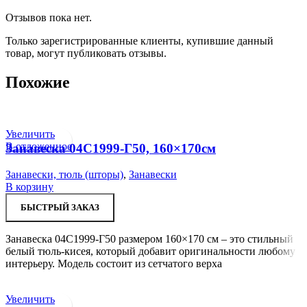
Отзывов пока нет.
Только зарегистрированные клиенты, купившие данный
товар, могут публиковать отзывы.
Похожие
Увеличить
В отложенное
Занавеска 04С1999-Г50, 160×170см
Занавески, тюль (шторы)
,
Занавески
В корзину
БЫСТРЫЙ ЗАКАЗ
Занавеска 04С1999-Г50 размером 160×170 см – это стильный
белый тюль-кисея, который добавит оригинальности любому
интерьеру. Модель состоит из сетчатого верха
Увеличить