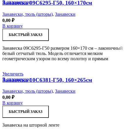
В отложенное
Занавеска 09С6295-Г50, 160×170см
Занавески, тюль (шторы)
,
Занавески
0,00
₽
В корзину
БЫСТРЫЙ ЗАКАЗ
Занавеска 09С6295-Г50 размером 160×170 см – лаконичный
белый сетчатый тюль. Модель отличается мелким
геометрическим узором по всему полотну и прямым
Увеличить
В отложенное
Занавеска 10С6381-Г50, 160×265см
Занавески, тюль (шторы)
,
Занавески
0,00
₽
В корзину
БЫСТРЫЙ ЗАКАЗ
Занавеска на шторной ленте