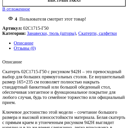
БЫСТРЫЙ ЗАКАЗ
В отложенное
4
Пользователя смотрит этот товар!
Артикул:
02С1715-Г50
Категории:
Занавески, тюль (шторы)
,
Скатерти, салфетки
Описание
Отзывы (0)
Описание
Скатерть 02С1715-Г50 с рисунком 942Н – это превосходный
выбор для больших прямоугольных столов. Ее внушительный
размер 165×235 см позволяет полностью накрыть
стандартный банкетный или большой обеденный стол,
обеспечивая элегантное и функциональное покрытие для
любого случая, будь то семейное торжество или официальный
прием.
Ключевое достоинство этой модели – сочетание большого
размера и высокой износостойкости материала. Белая скатерть
с прямым краем и утонченным рисунком 942Н выглядит
нарядно и в то же время сдержанно, легко вписываясь в