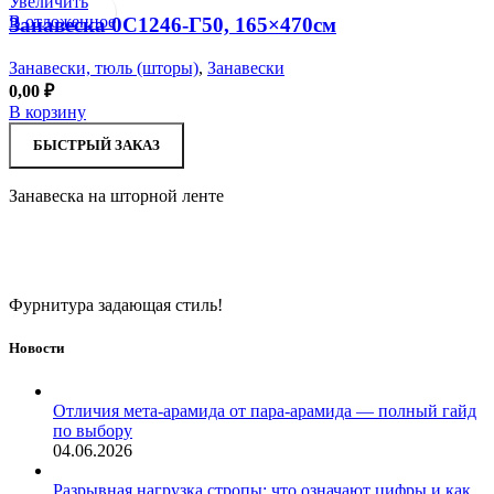
Увеличить
В отложенное
Занавеска 0С1246-Г50, 165×470см
Занавески, тюль (шторы)
,
Занавески
0,00
₽
В корзину
БЫСТРЫЙ ЗАКАЗ
Занавеска на шторной ленте
Фурнитура задающая стиль!
Новости
Отличия мета-арамида от пара-арамида — полный гайд
по выбору
04.06.2026
Разрывная нагрузка стропы: что означают цифры и как