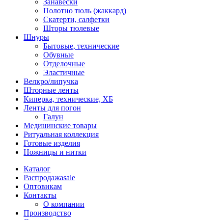
Занавески
Полотно тюль (жаккард)
Скатерти, салфетки
Шторы тюлевые
Шнуры
Бытовые, технические
Обувные
Отделочные
Эластичные
Велкро/липучка
Шторные ленты
Киперка, технические, ХБ
Ленты для погон
Галун
Медицинские товары
Ритуальная коллекция
Готовые изделия
Ножницы и нитки
Каталог
Распродажа
sale
Оптовикам
Контакты
О компании
Производство