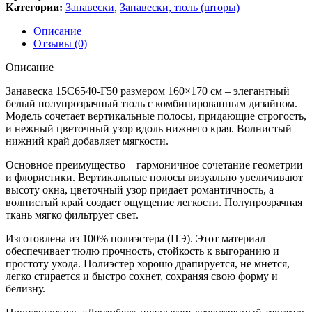
Категории:
Занавески
,
Занавески, тюль (шторы)
Описание
Отзывы (0)
Описание
Занавеска 15С6540-Г50 размером 160×170 см – элегантный
белый полупрозрачный тюль с комбинированным дизайном.
Модель сочетает вертикальные полосы, придающие строгость,
и нежный цветочный узор вдоль нижнего края. Волнистый
нижний край добавляет мягкости.
Основное преимущество – гармоничное сочетание геометрии
и флористики. Вертикальные полосы визуально увеличивают
высоту окна, цветочный узор придает романтичность, а
волнистый край создает ощущение легкости. Полупрозрачная
ткань мягко фильтрует свет.
Изготовлена из 100% полиэстера (ПЭ). Этот материал
обеспечивает тюлю прочность, стойкость к выгоранию и
простоту ухода. Полиэстер хорошо драпируется, не мнется,
легко стирается и быстро сохнет, сохраняя свою форму и
белизну.