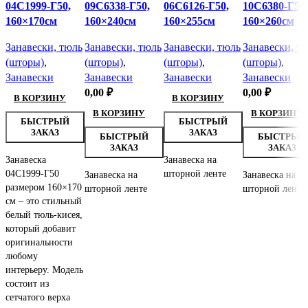
04С1999-Г50,
09С6338-Г50,
06С6126-Г50,
10С6380-Г50,
160×170см
160×240см
160×255см
160×260см
Занавески, тюль
Занавески, тюль
Занавески, тюль
Занавески, т
(шторы)
,
(шторы)
,
(шторы)
,
(шторы)
,
Занавески
Занавески
Занавески
Занавески
0,00
₽
0,00
₽
В КОРЗИНУ
В КОРЗИНУ
В КОРЗИНУ
В КОРЗИНУ
БЫСТРЫЙ
БЫСТРЫЙ
ЗАКАЗ
ЗАКАЗ
БЫСТРЫЙ
БЫСТРЫЙ
ЗАКАЗ
ЗАКАЗ
Занавеска
Занавеска на
04С1999-Г50
шторной ленте
Занавеска на
Занавеска на
размером 160×170
шторной ленте
шторной ленте
см – это стильный
белый тюль-кисея,
который добавит
оригинальности
любому
интерьеру. Модель
состоит из
сетчатого верха