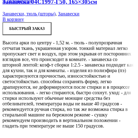
В отложенное
Занавеска 04С1997-Г50, 165×305см
Занавески, тюль (шторы)
,
Занавески
В корзину
БЫСТРЫЙ ЗАКАЗ
Высота арки по центру - 1,52 м. - тюль - полупрозрачная
сетчатая ткань, украшенная узором. тонкий материал легко
пропускает свет и воздух, при этом укрывая от посторонних
взглядов все, что происходит в комнате. - занавеска со
шторной лентой: коэф-т сборки 1:2.5 - занавеска подходит как
для кухни, так и для комнаты. - изделия из полиэфира (пэ)
характеризуются прочностью, износостойкостью и
светостойкостью. способны сохранять форму, легко
драпируются, не деформируются после стирки и в процессе
использования. - легко стираются, быстро сохнут. уход: - для
стирки используют обычные моющие средства без
отбеливателей, температура воды не выше 40 градусов -
рекомендуется ручная стирка, но так же возможна стирка в
стиральной машине на бережном режиме - сушку
рекомендуем производить в вертикальном положении -
гладить при температуре не выше 150 градусов.