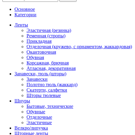
Основное
Категории
Ленты
Эластичная (резинка)
Ременная (стропы)
Прикладная
Отделочная (кружево, с орнаментом, жаккардовая)
Окантовочная
Обувная
Корсажная, брючная
Атласная, декоративная
Занавески, тюль (шторы)
Занавески
Полотно тюль (жаккард)
Скатерти, салфетки
Шторы тюлевые
Шнуры
Бытовые, технические
Обувные
Отделочные
Эластичные
Велкро/липучка
Шторные ленты