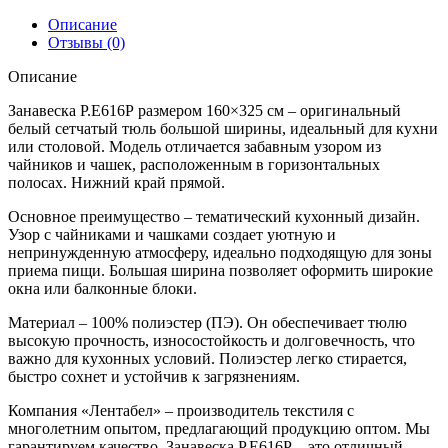
Описание
Отзывы (0)
Описание
Занавеска Р.Е616Р размером 160×325 см – оригинальный
белый сетчатый тюль большой ширины, идеальный для кухни
или столовой. Модель отличается забавным узором из
чайников и чашек, расположенным в горизонтальных
полосах. Нижний край прямой.
Основное преимущество – тематический кухонный дизайн.
Узор с чайниками и чашками создает уютную и
непринужденную атмосферу, идеально подходящую для зоны
приема пищи. Большая ширина позволяет оформить широкие
окна или балконные блоки.
Материал – 100% полиэстер (ПЭ). Он обеспечивает тюлю
высокую прочность, износостойкость и долговечность, что
важно для кухонных условий. Полиэстер легко стирается,
быстро сохнет и устойчив к загрязнениям.
Компания «Лентабел» – производитель текстиля с
многолетним опытом, предлагающий продукцию оптом. Мы
гарантируем качество. Занавеска Р.Е616Р – это отличный