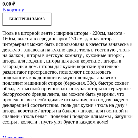
0,00
₽
В корзину
БЫСТРЫЙ ЗАКАЗ
Тюль на шторной ленте : ширина шторы - 220см, высота -
160см, высота в середине арки 130 см. данная штора
интерьерная может быть использована в качестве занавеска в
детскую , занавеска на кухню арка , тюль в гостиную , тюль
на балкон , шторы в детскую комнату , кухонные шторы ,
шторы для лоджии , шторы для дачи короткие , шторы в
загородный дом. шторы для кухни короткие зрительно
раздвигают пространство, позволяют использовать
подоконник как дополнительную площадь. занавеска
подлежит машинной стирке (бережная, 30с), быстро сохнет,
обладает высокой прочностью. покупая шторы интерьерные
белорусского бренда лента, вы можете быть уверены, что
проведены все необходимые испытания, что подтверждено
декларацией соответствия. тюль для кухни / тюль на дачу /
шторы короткие / шторы на балкон / шторы для гостиной и
спальни / тюль белая - полезный подарок для мамы , бабушки ,
сестры , коллеги . пусть уют будет в каждом доме!
Увеличить