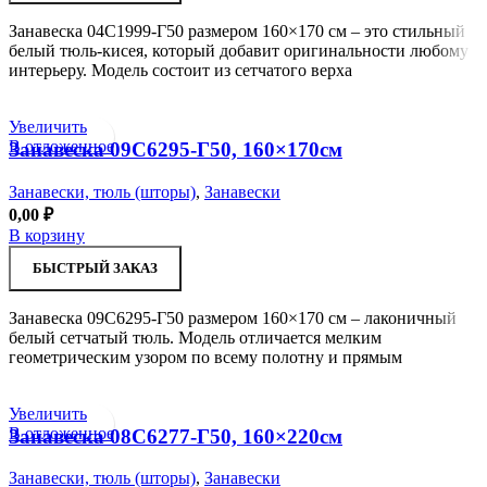
Занавеска 04С1999-Г50 размером 160×170 см – это стильный
белый тюль-кисея, который добавит оригинальности любому
интерьеру. Модель состоит из сетчатого верха
Увеличить
В отложенное
Занавеска 09С6295-Г50, 160×170см
Занавески, тюль (шторы)
,
Занавески
0,00
₽
В корзину
БЫСТРЫЙ ЗАКАЗ
Занавеска 09С6295-Г50 размером 160×170 см – лаконичный
белый сетчатый тюль. Модель отличается мелким
геометрическим узором по всему полотну и прямым
Увеличить
В отложенное
Занавеска 08С6277-Г50, 160×220см
Занавески, тюль (шторы)
,
Занавески