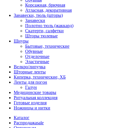
Корсажная, брючная
Атласная, декоративная
Занавески, тюль (шторы)
Занавески
Полотно тюль (жаккард)
Скатерти, салфетки
Шторы тюлевые
Шнуры
Бытовые, технические
Обувные
Отделочные
Эластичные
Велкро/липучка
Шторные ленты
Киперка, технические, ХБ
Ленты для погон
Галун
Медицинские товары
Ритуальная коллекция
Готовые изделия
Ножницы и нитки
Каталог
Распродажа
sale
Оптовикам