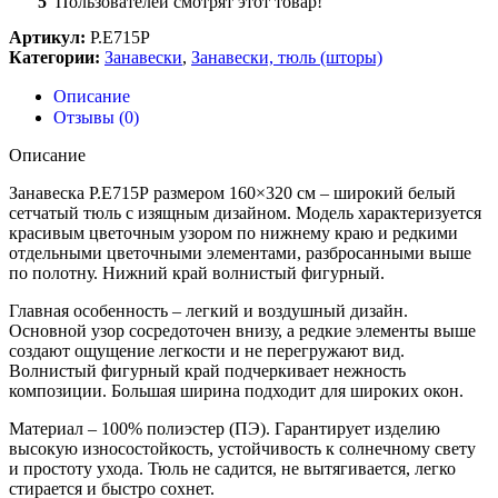
5
Пользователей смотрят этот товар!
Артикул:
Р.Е715Р
Категории:
Занавески
,
Занавески, тюль (шторы)
Описание
Отзывы (0)
Описание
Занавеска Р.Е715Р размером 160×320 см – широкий белый
сетчатый тюль с изящным дизайном. Модель характеризуется
красивым цветочным узором по нижнему краю и редкими
отдельными цветочными элементами, разбросанными выше
по полотну. Нижний край волнистый фигурный.
Главная особенность – легкий и воздушный дизайн.
Основной узор сосредоточен внизу, а редкие элементы выше
создают ощущение легкости и не перегружают вид.
Волнистый фигурный край подчеркивает нежность
композиции. Большая ширина подходит для широких окон.
Материал – 100% полиэстер (ПЭ). Гарантирует изделию
высокую износостойкость, устойчивость к солнечному свету
и простоту ухода. Тюль не садится, не вытягивается, легко
стирается и быстро сохнет.