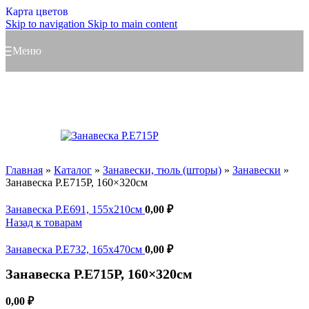
Карта цветов
Skip to navigation
Skip to main content
Меню
Главная
»
Каталог
»
Занавески, тюль (шторы)
»
Занавески
»
Занавеска Р.Е715Р, 160×320см
Занавеска Р.Е691, 155x210см
0,00
₽
Назад к товарам
Занавеска Р.Е732, 165x470см
0,00
₽
Занавеска Р.Е715Р, 160×320см
0,00
₽