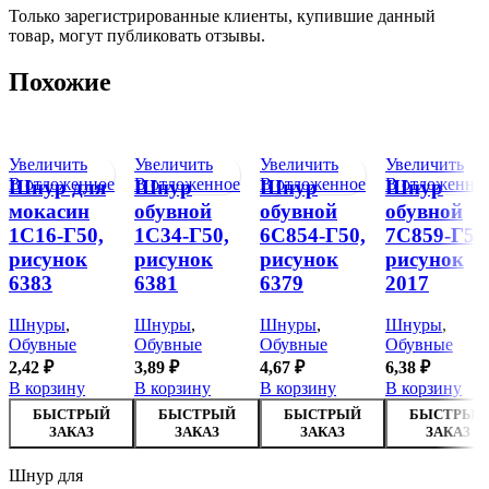
Только зарегистрированные клиенты, купившие данный
товар, могут публиковать отзывы.
Похожие
Увеличить
Увеличить
Увеличить
Увеличить
В отложенное
В отложенное
В отложенное
В отложенно
Шнур для
Шнур
Шнур
Шнур
мокасин
обувной
обувной
обувной
1С16-Г50,
1С34-Г50,
6С854-Г50,
7С859-Г50
рисунок
рисунок
рисунок
рисунок
6383
6381
6379
2017
Шнуры
,
Шнуры
,
Шнуры
,
Шнуры
,
Обувные
Обувные
Обувные
Обувные
2,42
₽
3,89
₽
4,67
₽
6,38
₽
В корзину
В корзину
В корзину
В корзину
БЫСТРЫЙ
БЫСТРЫЙ
БЫСТРЫЙ
БЫСТРЫЙ
ЗАКАЗ
ЗАКАЗ
ЗАКАЗ
ЗАКАЗ
Шнур для