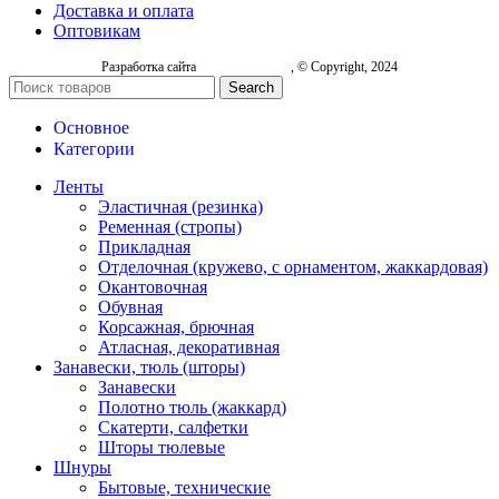
Доставка и оплата
Оптовикам
Разработка сайта
, © Copyright, 2024
Search
Основное
Категории
Ленты
Эластичная (резинка)
Ременная (стропы)
Прикладная
Отделочная (кружево, с орнаментом, жаккардовая)
Окантовочная
Обувная
Корсажная, брючная
Атласная, декоративная
Занавески, тюль (шторы)
Занавески
Полотно тюль (жаккард)
Скатерти, салфетки
Шторы тюлевые
Шнуры
Бытовые, технические