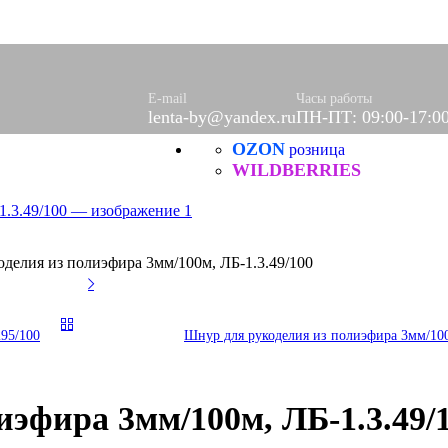
E-mail
Часы работы
lenta-by@yandex.ru
ПН-ПТ: 09:00-17:0
OZON
розница
WILDBERRIES
делия из полиэфира 3мм/100м, ЛБ-1.3.49/100
95/100
Шнур для рукоделия из полиэфира 3мм/100
эфира 3мм/100м, ЛБ-1.3.49/