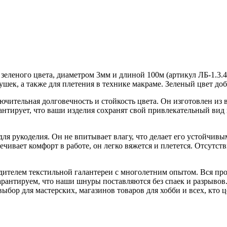
еленого цвета, диаметром 3мм и длиной 100м (артикул ЛБ-1.3.4
рушек, а также для плетения в технике макраме. Зеленый цвет д
чительная долговечность и стойкость цвета. Он изготовлен из 
рантирует, что ваши изделия сохранят свой привлекательный ви
я рукоделия. Он не впитывает влагу, что делает его устойчивым 
ечивает комфорт в работе, он легко вяжется и плетется. Отсутс
ителем текстильной галантереи с многолетним опытом. Вся про
гарантируем, что наши шнуры поставляются без спаек и разрыво
ор для мастерских, магазинов товаров для хобби и всех, кто ц