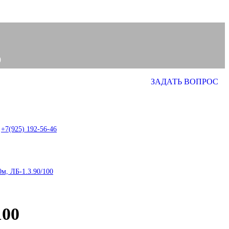
0
ЗАДАТЬ ВОПРОС
0
item
+7(925) 192-56-46
м, ЛБ-1.3.90/100
100