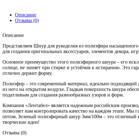
Описание
Отзывы (0)
Описание
Представляем Шнур для рукоделия из полиэфира насыщенного з
для создания оригинальных аксессуаров, элементов декора, иг
Основное преимущество этого полиэфирного шнура – его исклю
солнце, не линяет при стирке и устойчив к истиранию. Это га
отлично держит форму.
Полиэфир – это современный материал, идеально подходящий дл
из него на открытом воздухе. Гладкая поверхность шнура обесп
податливым для создания разнообразных узоров и форм.
Компания «Лентабел» является надежным российским производ
позволяет нам контролировать качество на каждом этапе. Мы 
оптом. Зеленый полиэфирный шнур 3мм/100м – это отличный выб
творческие идеи!
Отзывы (0)