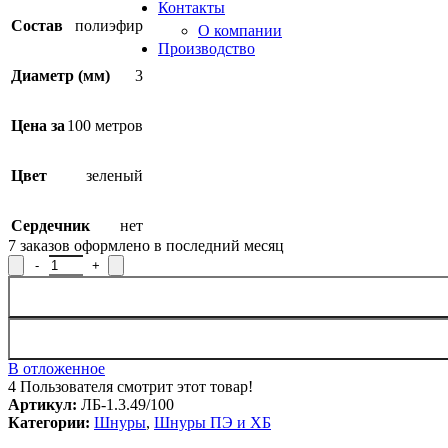
Контакты
Состав
полиэфир
О компании
Производство
Диаметр (мм)
3
Цена за
100 метров
Цвет
зеленый
Сердечник
нет
7
заказов оформлено в последний месяц
Количество товара Шнур для рукоделия из полиэфира 3мм/100м,
В отложенное
4
Пользователя смотрит этот товар!
Артикул:
ЛБ-1.3.49/100
Категории:
Шнуры
,
Шнуры ПЭ и ХБ