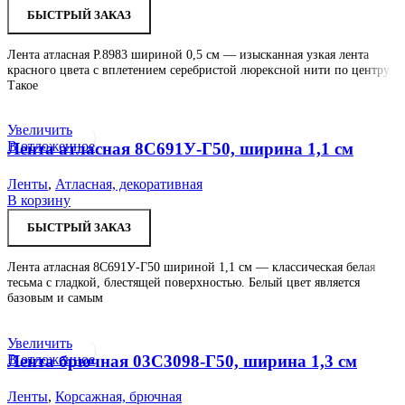
БЫСТРЫЙ ЗАКАЗ
Лента атласная Р.8983 шириной 0,5 см — изысканная узкая лента
красного цвета с вплетением серебристой люрексной нити по центру.
Такое
Увеличить
В отложенное
Лента атласная 8С691У-Г50, ширина 1,1 см
Ленты
,
Атласная, декоративная
В корзину
БЫСТРЫЙ ЗАКАЗ
Лента атласная 8С691У-Г50 шириной 1,1 см — классическая белая
тесьма с гладкой, блестящей поверхностью. Белый цвет является
базовым и самым
Увеличить
В отложенное
Лента брючная 03С3098-Г50, ширина 1,3 см
Ленты
,
Корсажная, брючная