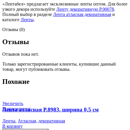
«Лентабел» предлагает эксклюзивные ленты оптом. Для более
узкого декора используйте
Ленту декоративную Р.90078
.
Полный выбор в разделе
Лента атласная декоративная
и
каталоге
Ленты
.
Отзывы (0)
Отзывы
Отзывов пока нет.
Только зарегистрированные клиенты, купившие данный
товар, могут публиковать отзывы.
Похожие
Увеличить
В отложенное
Лента атласная Р.8983, ширина 0,5 см
Ленты
,
Атласная, декоративная
В корзину