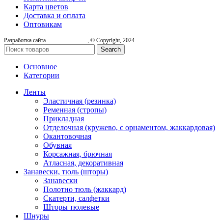
Карта цветов
Доставка и оплата
Оптовикам
Разработка сайта
, © Copyright, 2024
Search
Основное
Категории
Ленты
Эластичная (резинка)
Ременная (стропы)
Прикладная
Отделочная (кружево, с орнаментом, жаккардовая)
Окантовочная
Обувная
Корсажная, брючная
Атласная, декоративная
Занавески, тюль (шторы)
Занавески
Полотно тюль (жаккард)
Скатерти, салфетки
Шторы тюлевые
Шнуры