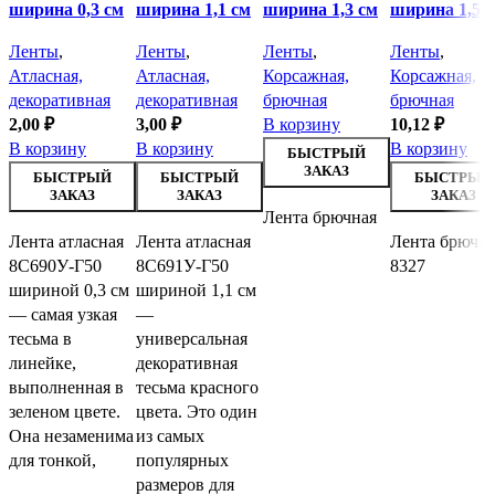
ширина 0,3 см
ширина 1,1 см
ширина 1,3 см
ширина 1,5 
Ленты
,
Ленты
,
Ленты
,
Ленты
,
Атласная,
Атласная,
Корсажная,
Корсажная,
декоративная
декоративная
брючная
брючная
2,00
₽
3,00
₽
В корзину
10,12
₽
В корзину
В корзину
В корзину
БЫСТРЫЙ
ЗАКАЗ
БЫСТРЫЙ
БЫСТРЫЙ
БЫСТРЫЙ
ЗАКАЗ
ЗАКАЗ
ЗАКАЗ
Лента брючная
Лента атласная
Лента атласная
Лента брючн
8С690У-Г50
8С691У-Г50
8327
шириной 0,3 см
шириной 1,1 см
— самая узкая
—
тесьма в
универсальная
линейке,
декоративная
выполненная в
тесьма красного
зеленом цвете.
цвета. Это один
Она незаменима
из самых
для тонкой,
популярных
размеров для