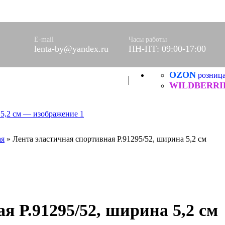
оры)
вое
фетки
E-mail
Часы работы
ые
lenta-by@yandex.ru
ПН-ПТ: 09:00-17:00
OZON
ХБ
розниц
ические
WILDBERRI
ая
»
Лента эластичная спортивная Р.91295/52, ширина 5,2 см
я Р.91295/52, ширина 5,2 см