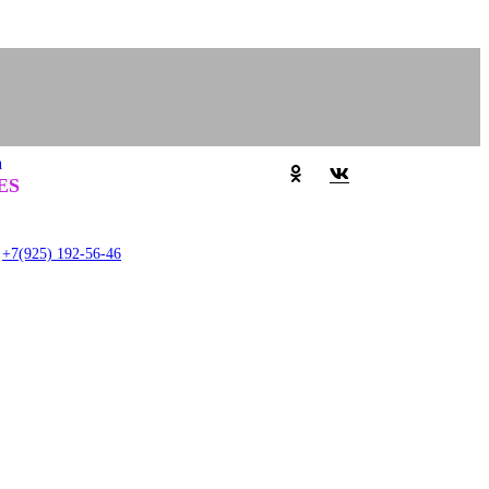
а
Задать вопрос
0
ES
item
+7(925) 192-56-46