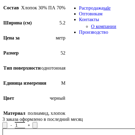
Продукция из арамидных 
Состав
Хлопок 30% ПА 70%
Распродажа
sale
Оптовикам
Контакты
Ширина (см)
5.2
О компании
Производство
Цена за
метр
Размер
52
Тип поверхности
однотонная
Единица измерения
М
Цвет
черный
Материал
полиамид
,
хлопок
3
заказа оформлено в последний месяц
Количество товара Лента эластичная спортивная Р.91295/52, ши