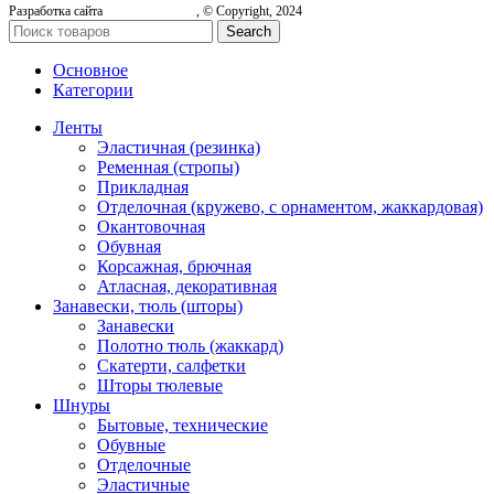
Разработка сайта
, © Copyright, 2024
Search
Основное
Категории
Ленты
Эластичная (резинка)
Ременная (стропы)
Прикладная
Отделочная (кружево, с орнаментом, жаккардовая)
Окантовочная
Обувная
Корсажная, брючная
Атласная, декоративная
Занавески, тюль (шторы)
Занавески
Полотно тюль (жаккард)
Скатерти, салфетки
Шторы тюлевые
Шнуры
Бытовые, технические
Обувные
Отделочные
Эластичные