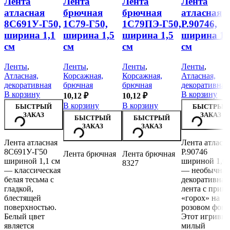
Лента
Лента
Лента
Лента
атласная
брючная
брючная
атласная
8С691У-Г50,
1С79-Г50,
1С79ПЭ-Г50,
Р.90746,
ширина 1,1
ширина 1,5
ширина 1,5
ширина 1,
см
см
см
см
Ленты
,
Ленты
,
Ленты
,
Ленты
,
Атласная,
Корсажная,
Корсажная,
Атласная,
декоративная
брючная
брючная
декоративная
В корзину
В корзину
10,12
₽
10,12
₽
В корзину
В корзину
БЫСТРЫЙ
БЫСТРЫЙ
ЗАКАЗ
ЗАКАЗ
БЫСТРЫЙ
БЫСТРЫЙ
ЗАКАЗ
ЗАКАЗ
Лента атласная
Лента атласн
8С691У-Г50
Р.90746
Лента брючная
Лента брючная
шириной 1,1 см
шириной 1,6 
8327
— классическая
— необычная
белая тесьма с
декоративная
гладкой,
лента с прин
блестящей
«горох» на
поверхностью.
розовом фоне
Белый цвет
Этот игривы
является
милый