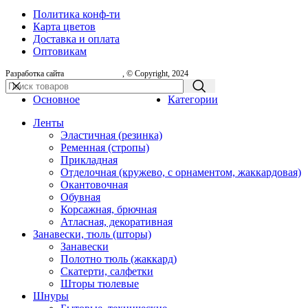
Политика конф-ти
Карта цветов
Доставка и оплата
Оптовикам
Разработка сайта
, © Copyright, 2024
Основное
Категории
Ленты
Эластичная (резинка)
Ременная (стропы)
Прикладная
Отделочная (кружево, с орнаментом, жаккардовая)
Окантовочная
Обувная
Корсажная, брючная
Атласная, декоративная
Занавески, тюль (шторы)
Занавески
Полотно тюль (жаккард)
Скатерти, салфетки
Шторы тюлевые
Шнуры