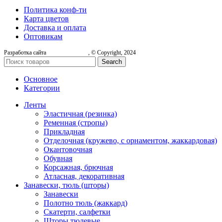
Политика конф-ти
Карта цветов
Доставка и оплата
Оптовикам
Разработка сайта
, © Copyright, 2024
Search
Основное
Категории
Ленты
Эластичная (резинка)
Ременная (стропы)
Прикладная
Отделочная (кружево, с орнаментом, жаккардовая)
Окантовочная
Обувная
Корсажная, брючная
Атласная, декоративная
Занавески, тюль (шторы)
Занавески
Полотно тюль (жаккард)
Скатерти, салфетки
Шторы тюлевые