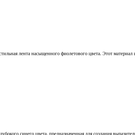
стильная лента насыщенного фиолетового цвета. Этот материал
лубокого синего цвета, предназначенная для создания выразите