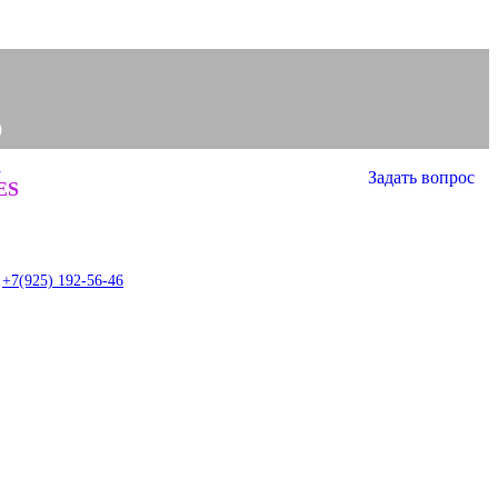
0
а
Задать вопрос
0
ES
item
+7(925) 192-56-46