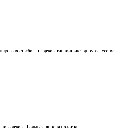
 широко востребован в декоративно-прикладном искусстве
льного декора. Большая ширина полотна