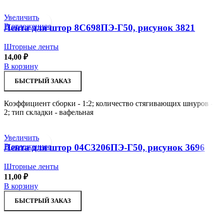
Увеличить
В отложенное
Лента для штор 8С698ПЭ-Г50, рисунок 3821
Шторные ленты
14,00
₽
В корзину
БЫСТРЫЙ ЗАКАЗ
Коэффициент сборки - 1:2; количество стягивающих шнуров -
2; тип складки - вафельная
Увеличить
В отложенное
Лента для штор 04С3206ПЭ-Г50, рисунок 3696
Шторные ленты
11,00
₽
В корзину
БЫСТРЫЙ ЗАКАЗ