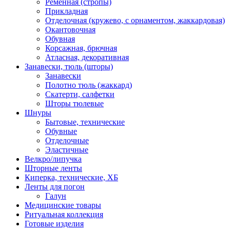
Ременная (стропы)
Прикладная
Отделочная (кружево, с орнаментом, жаккардовая)
Окантовочная
Обувная
Корсажная, брючная
Атласная, декоративная
Занавески, тюль (шторы)
Занавески
Полотно тюль (жаккард)
Скатерти, салфетки
Шторы тюлевые
Шнуры
Бытовые, технические
Обувные
Отделочные
Эластичные
Велкро/липучка
Шторные ленты
Киперка, технические, ХБ
Ленты для погон
Галун
Медицинские товары
Ритуальная коллекция
Готовые изделия