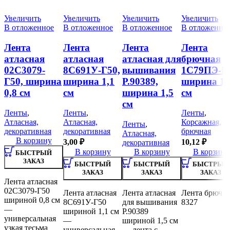
Увеличить
Увеличить
Увеличить
Увеличить
В отложенное
В отложенное
В отложенное
В отложенно
Лента
Лента
Лента
Лента
атласная
атласная
атласная для
брючная
02С3079-
8С691У-Г50,
вышивания
1С79ПЭ-Г5
Г50, ширина
ширина 1,1
Р.90389,
ширина 1,
0,8 см
см
ширина 1,5
см
см
Ленты
,
Ленты
,
Ленты
,
Атласная,
Атласная,
Корсажная,
Ленты
,
декоративная
декоративная
брючная
Атласная,
В корзину
3,00
₽
10,12
₽
декоративная
В корзину
В корзину
В корзину
БЫСТРЫЙ
ЗАКАЗ
БЫСТРЫЙ
БЫСТРЫЙ
БЫСТРЫЙ
ЗАКАЗ
ЗАКАЗ
ЗАКАЗ
Лента атласная
02С3079-Г50
Лента атласная
Лента атласная
Лента брючн
шириной 0,8 см
8С691У-Г50
для вышивания
8327
—
шириной 1,1 см
Р.90389
универсальная
—
шириной 1,5 см
узкая тесьма
универсальная
— лента с