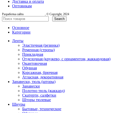
Доставка и оплата
Оптовикам
Разработка сайта
, © Copyright, 2024
Search
Основное
Категории
Ленты
Эластичная (резинка)
Ременная (стропы)
Прикладная
Отделочная (кружево, с орнаментом, жаккардовая)
Окантовочная
Обувная
Корсажная, брючная
Атласная, декоративная
Занавески, тюль (шторы)
Занавески
Полотно тюль (жаккард)
Скатерти, салфетки
Шторы тюлевые
Шнуры
Бытовые, технические