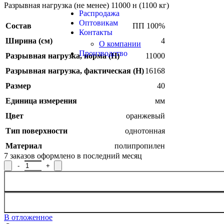
Продукция из арамидных нитей
Разрывная нагрузка (не менее) 11000 н (1100 кг)
Распродажа
Оптовикам
Состав
ПП 100%
Контакты
Ширина (см)
4
О компании
Производство
Разрывная нагрузка, норма (H)
11000
Разрывная нагрузка, фактическая (H)
16168
Размер
40
Единица измерения
мм
SALE
Цвет
оранжевый
Тип поверхности
однотонная
Материал
полипропилен
7
заказов оформлено в последний месяц
Количество товара Лента ременная Р.9532, ширина 4 см
В отложенное