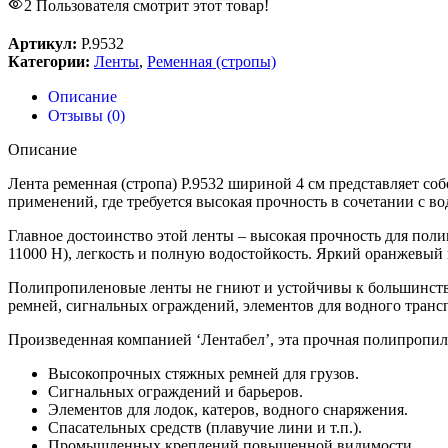
2
Пользователя смотрит этот товар!
Артикул:
Р.9532
Категории:
Ленты
,
Ременная (стропы)
Описание
Отзывы (0)
Описание
Лента ременная (стропа) Р.9532 шириной 4 см представляет со
применений, где требуется высокая прочность в сочетании с в
Главное достоинство этой ленты – высокая прочность для по
11000 H), легкость и полную водостойкость. Яркий оранжевый 
Полипропиленовые ленты не гниют и устойчивы к большинству
ремней, сигнальных ограждений, элементов для водного транс
Произведенная компанией ‘Лентабел’, эта прочная полипропил
Высокопрочных стяжных ремней для грузов.
Сигнальных ограждений и барьеров.
Элементов для лодок, катеров, водного снаряжения.
Спасательных средств (плавучие лини и т.п.).
Промышленных креплений повышенной видимости.