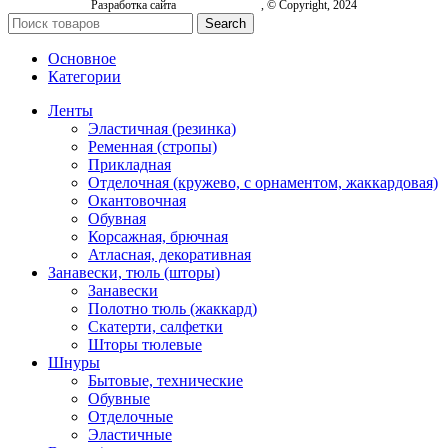
Разработка сайта
, © Copyright, 2024
Search
Основное
Категории
Ленты
Эластичная (резинка)
Ременная (стропы)
Прикладная
Отделочная (кружево, с орнаментом, жаккардовая)
Окантовочная
Обувная
Корсажная, брючная
Атласная, декоративная
Занавески, тюль (шторы)
Занавески
Полотно тюль (жаккард)
Скатерти, салфетки
Шторы тюлевые
Шнуры
Бытовые, технические
Обувные
Отделочные
Эластичные