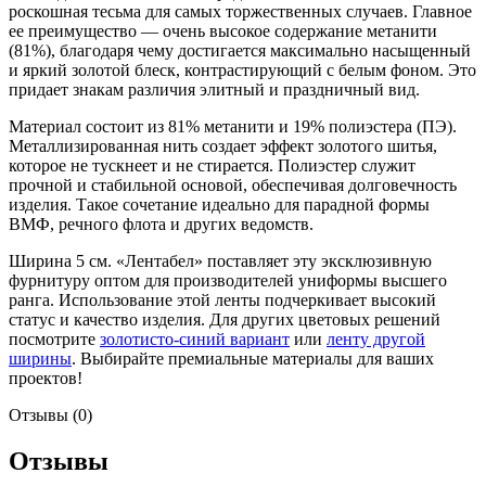
роскошная тесьма для самых торжественных случаев. Главное
ее преимущество — очень высокое содержание метанити
(81%), благодаря чему достигается максимально насыщенный
и яркий золотой блеск, контрастирующий с белым фоном. Это
придает знакам различия элитный и праздничный вид.
Материал состоит из 81% метанити и 19% полиэстера (ПЭ).
Металлизированная нить создает эффект золотого шитья,
которое не тускнеет и не стирается. Полиэстер служит
прочной и стабильной основой, обеспечивая долговечность
изделия. Такое сочетание идеально для парадной формы
ВМФ, речного флота и других ведомств.
Ширина 5 см. «Лентабел» поставляет эту эксклюзивную
фурнитуру оптом для производителей униформы высшего
ранга. Использование этой ленты подчеркивает высокий
статус и качество изделия. Для других цветовых решений
посмотрите
золотисто-синий вариант
или
ленту другой
ширины
. Выбирайте премиальные материалы для ваших
проектов!
Отзывы (0)
Отзывы