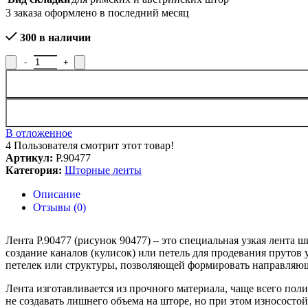
3
заказа оформлено в последний месяц
300 в наличии
Количество товара Лента для штор Р.90477, рисунок 90477
В отложенное
4
Пользователя смотрит этот товар!
Артикул:
Р.90477
Категория:
Шторные ленты
Описание
Отзывы (0)
Лента Р.90477 (рисунок 90477) – это специальная узкая лента
создание каналов (кулисок) или петель для продевания пруто
петелек или структуры, позволяющей формировать направляющ
Лента изготавливается из прочного материала, чаще всего пол
не создавать лишнего объема на шторе, но при этом износосто