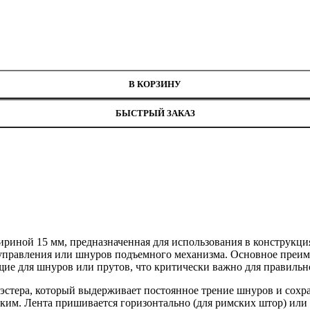
В КОРЗИНУ
БЫСТРЫЙ ЗАКАЗ
 шириной 15 мм, предназначенная для использования в конструкц
в управления или шнуров подъемного механизма. Основное преи
ие для шнуров или прутов, что критически важно для правиль
иэстера, который выдерживает постоянное трение шнуров и сохр
йким. Лента пришивается горизонтально (для римских штор) или