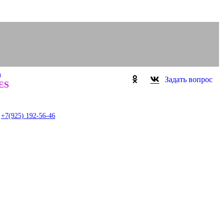
а
Задать вопрос
0
ES
item
+7(925) 192-56-46