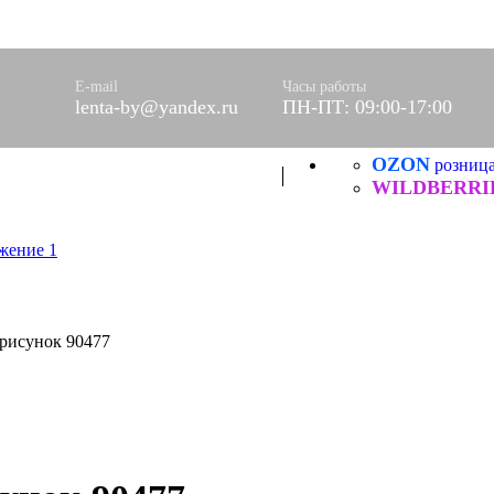
оры)
вое
фетки
E-mail
Часы работы
ые
lenta-by@yandex.ru
ПН-ПТ: 09:00-17:00
OZON
ХБ
розниц
ические
WILDBERRI
 рисунок 90477