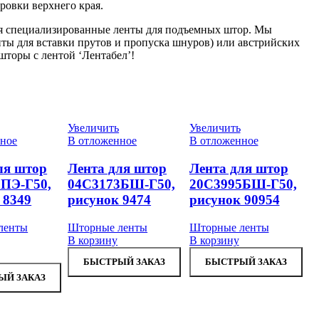
ровки верхнего края.
чая специализированные ленты для подъемных штор. Мы
ты для вставки прутов и пропуска шнуров) или австрийских
торы с лентой ‘Лентабел’!
Увеличить
Увеличить
ное
В отложенное
В отложенное
ля штор
Лента для штор
Лента для штор
ПЭ-Г50,
04С3173БШ-Г50,
20С3995БШ-Г50,
 8349
рисунок 9474
рисунок 90954
ленты
Шторные ленты
Шторные ленты
В корзину
В корзину
БЫСТРЫЙ ЗАКАЗ
БЫСТРЫЙ ЗАКАЗ
ЫЙ ЗАКАЗ