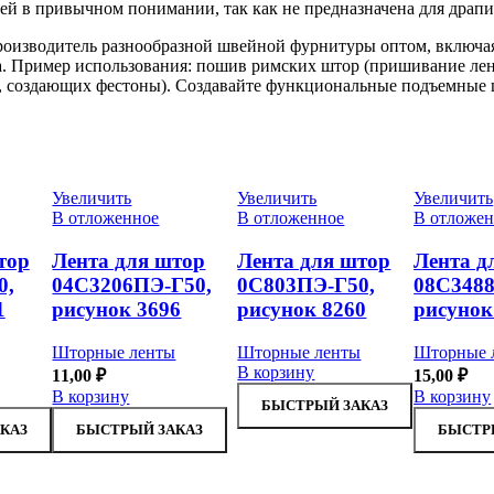
й в привычном понимании, так как не предназначена для драпи
– производитель разнообразной швейной фурнитуры оптом, вклю
а. Пример использования: пошив римских штор (пришивание лен
 создающих фестоны). Создавайте функциональные подъемные ш
Увеличить
Увеличить
Увеличить
В отложенное
В отложенное
В отложен
тор
Лента для штор
Лента для штор
Лента д
0,
04С3206ПЭ-Г50,
0С803ПЭ-Г50,
08С3488
1
рисунок 3696
рисунок 8260
рисунок
Шторные ленты
Шторные ленты
Шторные 
В корзину
11,00
₽
15,00
₽
В корзину
В корзину
БЫСТРЫЙ ЗАКАЗ
КАЗ
БЫСТРЫЙ ЗАКАЗ
БЫСТР