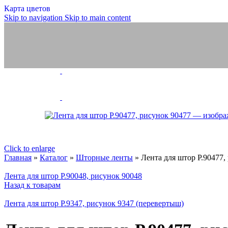
Карта цветов
Занавески, тюль (шт
Skip to navigation
Skip to main content
Занавески
Полотно тюле
Скатерти, сал
Шторы тюлев
Шнуры
Шнуры ПЭ и 
Бытовые, техн
Обувные
Отделочные
Эластичные
Велкро/липучка
Шторные ленты
Силовые структуры
Click to enlarge
Галун
Главная
»
Каталог
»
Шторные ленты
»
Лента для штор Р.90477,
Ленты для погон
Ленты, тесьмы, шнуры
Лента для штор Р.90048, рисунок 90048
Медицинские товары
Назад к товарам
Ритуальная коллекция
Готовые изделия
Лента для штор Р.9347, рисунок 9347 (перевертыш)
Ножницы и нитки
Ножницы
Инновации