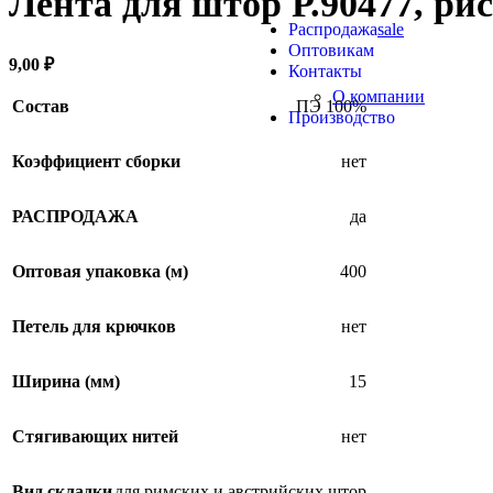
Лента для штор Р.90477, ри
Продукция из арамидных 
Распродажа
sale
Оптовикам
9,00
₽
Контакты
О компании
Состав
ПЭ 100%
Производство
Коэффициент сборки
нет
РАСПРОДАЖА
да
Оптовая упаковка (м)
400
Петель для крючков
нет
Ширина (мм)
15
Стягивающих нитей
нет
Вид складки
для римских и австрийских штор