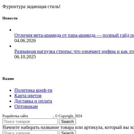
Фурнитура задающая стиль!
Новости
Отличия мета-арамида от пара-арамида — полный гайд п
04.06.2026
Разрывная нагрузка стропы: что означают цифры и как эт
06.10.2025
Важно
Политика конф-ти
Карта цветов
Доставка и оплата
Оптовикам
Разработка сайта
, © Copyright, 2024
Search
Начните набирать название товара или артикула, который вы х
Search