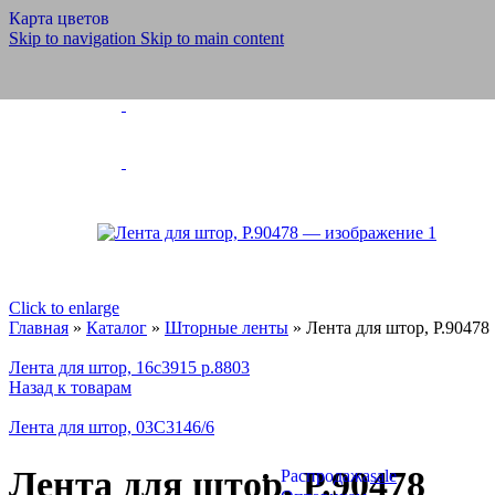
Полотно тюлев
Карта цветов
Скатерти, салф
Skip to navigation
Skip to main content
Шторы тюлевы
Шнуры
Шнуры ПЭ и Х
Бытовые, техни
Обувные
Отделочные
Эластичные
Велкро/липучка
Шторные ленты
Силовые структуры
Галун
Ленты для погон
Click to enlarge
Ленты, тесьмы, шнуры
Главная
»
Каталог
»
Шторные ленты
»
Лента для штор, Р.90478
Медицинские товары
Ритуальная коллекция
Лента для штор, 16с3915 р.8803
Готовые изделия
Назад к товарам
Ножницы и нитки
Ножницы
Лента для штор, 03С3146/6
Инновации
Продукция из арамидных н
Лента для штор, Р.90478
Распродажа
sale