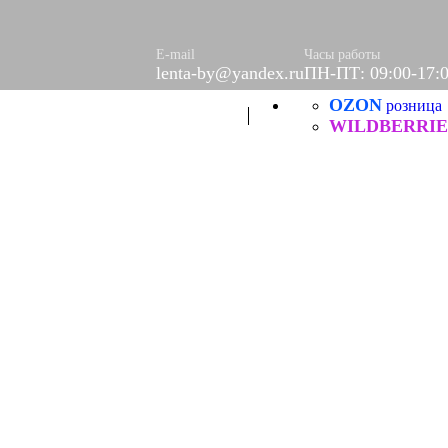
ое
етки
е
E-mail
Часы работы
lenta-by@yandex.ru
ПН-ПТ: 09:00-17:
OZON
Б
розница
ческие
WILDBERRIE
итей