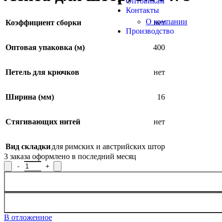
Оптовикам
Контакты
О компании
Коэффициент сборки
нет
Производство
Оптовая упаковка (м)
400
Петель для крючков
нет
Ширина (мм)
16
Стягивающих нитей
нет
Вид складки
для римских и австрийских штор
3
заказа оформлено в последний месяц
Количество товара Лента для штор, Р.90478
В отложенное