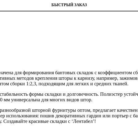
БЫСТРЫЙ ЗАКАЗ
значена для формирования бантовых складок с коэффициентом сб
нативных методов крепления шторы к карнизу, например, зажимо
ом сборки 1:2,3, подходящим для легких и средних тканей.
о стабильность формы складки и долговечность. Полиэстер усто
0 мм универсальна для многих видов штор.
ль разнообразной шторной фурнитуры оптом, предлагает качеств
р использования: пошив декоративных гардин или портьер с бан
. Создавайте красивые складки с ‘Лентабел’!