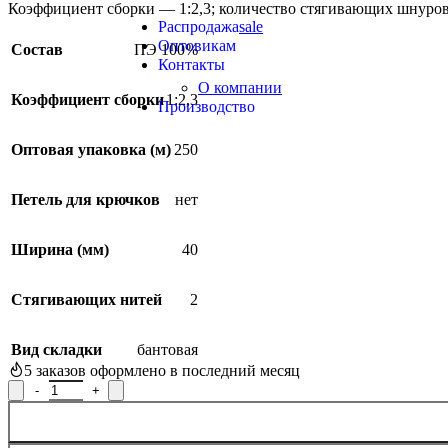
Продукция из арамидных нитей
Коэффициент сборки — 1:2,3; количество стягивающих шнуров
Распродажа
sale
Оптовикам
Состав
ПЭ 100%
Контакты
О компании
Коэффициент сборки
1:2,3
Производство
Оптовая упаковка (м)
250
Петель для крючков
нет
Ширина (мм)
40
Стягивающих нитей
2
Вид складки
бантовая
5
заказов оформлено в последний месяц
Количество товара Тесьма для штор Р.5910, рисунок 5910