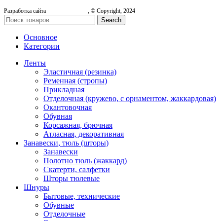
Разработка сайта
, © Copyright, 2024
Search
Основное
Категории
Ленты
Эластичная (резинка)
Ременная (стропы)
Прикладная
Отделочная (кружево, с орнаментом, жаккардовая)
Окантовочная
Обувная
Корсажная, брючная
Атласная, декоративная
Занавески, тюль (шторы)
Занавески
Полотно тюль (жаккард)
Скатерти, салфетки
Шторы тюлевые
Шнуры
Бытовые, технические
Обувные
Отделочные