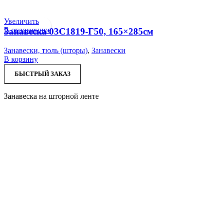
Увеличить
В отложенное
Занавеска 03С1819-Г50, 165×285см
Занавески, тюль (шторы)
,
Занавески
В корзину
БЫСТРЫЙ ЗАКАЗ
Занавеска на шторной ленте