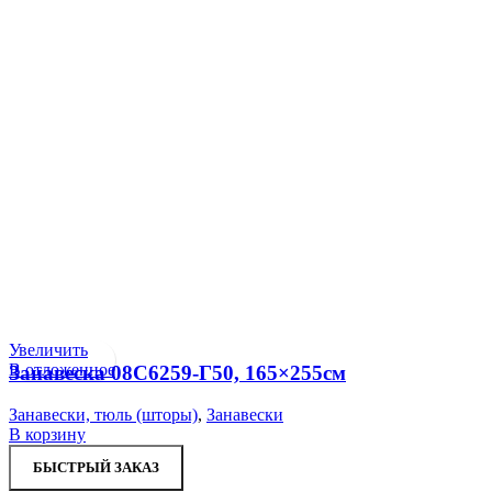
Увеличить
В отложенное
Занавеска 08С6259-Г50, 165×255см
Занавески, тюль (шторы)
,
Занавески
В корзину
БЫСТРЫЙ ЗАКАЗ