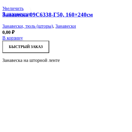
Увеличить
В отложенное
Занавеска 09С6338-Г50, 160×240см
Занавески, тюль (шторы)
,
Занавески
0,00
₽
В корзину
БЫСТРЫЙ ЗАКАЗ
Занавеска на шторной ленте