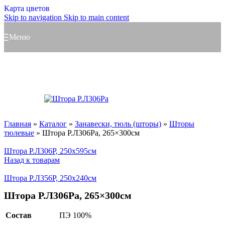
Карта цветов
Skip to navigation
Skip to main content
Меню
Главная
»
Каталог
»
Занавески, тюль (шторы)
»
Шторы
тюлевые
»
Штора Р.Л306Ра, 265×300см
Штора Р.Л306Р, 250x595см
Назад к товарам
Штора Р.Л356Р, 250x240см
Штора Р.Л306Ра, 265×300см
Состав
ПЭ 100%