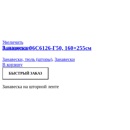
Увеличить
В отложенное
Занавеска 06С6126-Г50, 160×255см
Занавески, тюль (шторы)
,
Занавески
В корзину
БЫСТРЫЙ ЗАКАЗ
Занавеска на шторной ленте