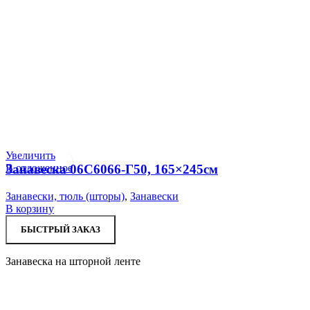
Увеличить
В отложенное
Занавеска 06С6066-Г50, 165×245см
Занавески, тюль (шторы)
,
Занавески
В корзину
БЫСТРЫЙ ЗАКАЗ
Занавеска на шторной ленте