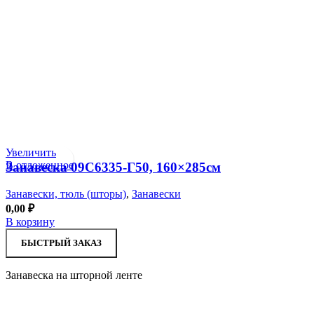
Увеличить
В отложенное
Занавеска 09С6335-Г50, 160×285см
Занавески, тюль (шторы)
,
Занавески
0,00
₽
В корзину
БЫСТРЫЙ ЗАКАЗ
Занавеска на шторной ленте