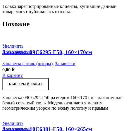
Только зарегистрированные клиенты, купившие данный
товар, могут публиковать отзывы.
Похожие
Увеличить
В отложенное
Занавеска 09С6295-Г50, 160×170см
Занавески, тюль (шторы)
,
Занавески
0,00
₽
В корзину
БЫСТРЫЙ ЗАКАЗ
Занавеска 09С6295-Г50 размером 160×170 см – лаконичный
белый сетчатый тюль. Модель отличается мелким
геометрическим узором по всему полотну и прямым
Увеличить
В отложенное
Занавеска 10С6381-Г50, 160×265см