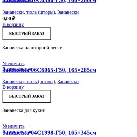
Занавеска 10С6380-Г50, 160×260см
Занавески, тюль (шторы)
,
Занавески
0,00
₽
В корзину
БЫСТРЫЙ ЗАКАЗ
Занавеска на шторной ленте
Увеличить
В отложенное
Занавеска 06С6065-Г50, 165×285см
Занавески, тюль (шторы)
,
Занавески
В корзину
БЫСТРЫЙ ЗАКАЗ
Занавеска для кухни
Увеличить
В отложенное
Занавеска 04С1998-Г50, 165×345см