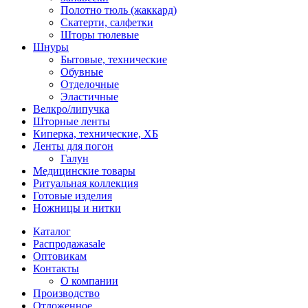
Полотно тюль (жаккард)
Скатерти, салфетки
Шторы тюлевые
Шнуры
Бытовые, технические
Обувные
Отделочные
Эластичные
Велкро/липучка
Шторные ленты
Киперка, технические, ХБ
Ленты для погон
Галун
Медицинские товары
Ритуальная коллекция
Готовые изделия
Ножницы и нитки
Каталог
Распродажа
sale
Оптовикам
Контакты
О компании
Производство
Отложенное