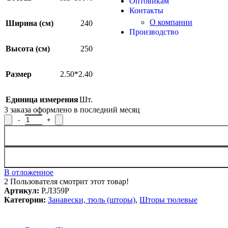
Оптовикам
Контакты
О компании
Ширина (см)
240
Производство
Высота (см)
250
Размер
2.50*2.40
Единица измерения
Шт.
3
заказа оформлено в последний месяц
Количество товара Штора Р.Л359Р, 250x240см
В отложенное
2
Пользователя смотрит этот товар!
Артикул:
Р.Л359Р
Категории:
Занавески, тюль (шторы)
,
Шторы тюлевые