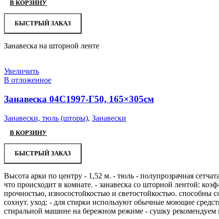
В КОРЗИНУ
БЫСТРЫЙ ЗАКАЗ
Занавеска на шторной ленте
Увеличить
В отложенное
Занавеска 04С1997-Г50, 165×305см
Занавески, тюль (шторы)
,
Занавески
В КОРЗИНУ
БЫСТРЫЙ ЗАКАЗ
Высота арки по центру - 1,52 м. - тюль - полупрозрачная сетча
что происходит в комнате. - занавеска со шторной лентой: коэф-
прочностью, износостойкостью и светостойкостью. способны со
сохнут. уход: - для стирки используют обычные моющие средств
стиральной машине на бережном режиме - сушку рекомендуем п