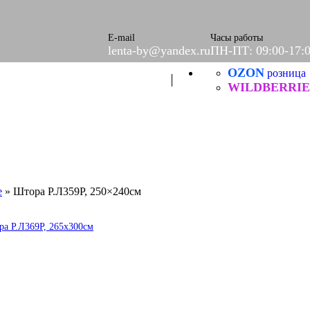
ое
етки
е
E-mail
Часы работы
lenta-by@yandex.ru
ПН-ПТ: 09:00-17:
OZON
Б
розница
ческие
WILDBERRIE
е
»
Штора Р.Л359Р, 250×240см
а Р.Л369Р, 265x300см
итей