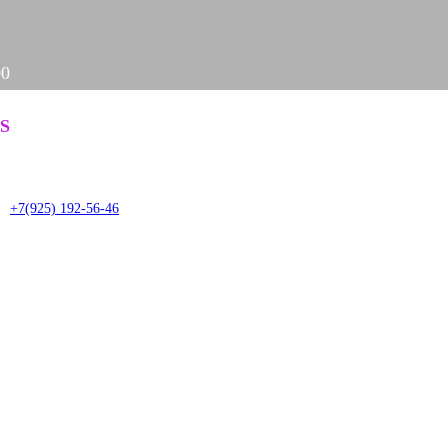
00
Задать вопрос
S
it
+7(925) 192-56-46