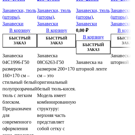
Занавески, тюль
Занавески, тюль
Занавески, тюль
Занавески,
(шторы)
,
(шторы)
,
(шторы)
,
(шторы)
,
Занавески
Занавески
Занавески
Занавески
В корзину
В корзину
0,00
₽
В корзи
В корзину
БЫСТРЫЙ
БЫСТРЫЙ
БЫСТР
ЗАКАЗ
ЗАКАЗ
ЗАКАЗ
БЫСТРЫЙ
ЗАКАЗ
Занавеска
Занавеска
Занавеска н
04С1996-Г50
08С6263-Г50
Занавеска на
шторной ле
размером
размером 200×170
шторной ленте
160×170 см –
см – это
стильный белый
оригинальный
полупрозрачный
белый тюль-кисея.
тюль с легким
Модель имеет
блеском.
комбинированную
Предназначен
структуру:
для
верхняя часть
современного
представляет
оформления
собой сетку с