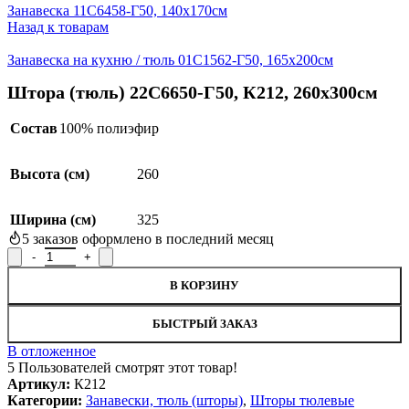
Занавеска 11С6458-Г50, 140х170см
Назад к товарам
Занавеска на кухню / тюль 01С1562-Г50, 165х200см
Штора (тюль) 22С6650-Г50, К212, 260х300см
Состав
100% полиэфир
Высота (см)
260
Ширина (см)
325
5
заказов оформлено в последний месяц
Количество товара Штора (тюль) 22С6650-Г50, К212, 260х300с
В КОРЗИНУ
БЫСТРЫЙ ЗАКАЗ
В отложенное
5
Пользователей смотрят этот товар!
Артикул:
К212
Категории:
Занавески, тюль (шторы)
,
Шторы тюлевые