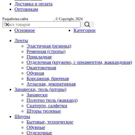
Доставка и оплата
Оптовикам
Разработка сайта
, © Copyright, 2024
Основное
Категории
Ленты
Эластичная (резинка)
Ременная (стропы)
Прикладная
Отделочная (кружево, с орнаментом, жаккардовая)
Окантовочная
Обувная
Корсажная, брючная
Атласная, декоративная
Занавески, тюль (шторы)
Занавески
Полотно тюль (жаккард)
Скатерти, салфетки
Шторы тюлевые
Шнуры
Бытовые, технические
Обувные
Отделочные