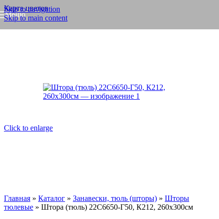
Карта цветов
Skip to navigation
Меню
Skip to main content
Click to enlarge
Главная
»
Каталог
»
Занавески, тюль (шторы)
»
Шторы
тюлевые
»
Штора (тюль) 22С6650-Г50, К212, 260х300см