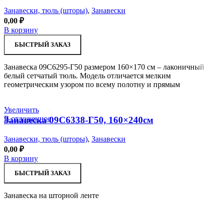
Занавески, тюль (шторы)
,
Занавески
0,00
₽
В корзину
БЫСТРЫЙ ЗАКАЗ
Занавеска 09С6295-Г50 размером 160×170 см – лаконичный
белый сетчатый тюль. Модель отличается мелким
геометрическим узором по всему полотну и прямым
Увеличить
В отложенное
Занавеска 09С6338-Г50, 160×240см
Занавески, тюль (шторы)
,
Занавески
0,00
₽
В корзину
БЫСТРЫЙ ЗАКАЗ
Занавеска на шторной ленте