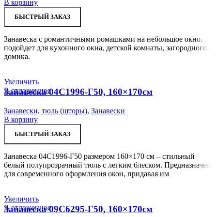
В корзину
БЫСТРЫЙ ЗАКАЗ
Занавеска с романтичными ромашками на небольшое окно.
подойдет для кухонного окна, детской комнаты, загородного
домика.
Увеличить
В отложенное
Занавеска 04С1996-Г50, 160×170см
Занавески, тюль (шторы)
,
Занавески
В корзину
БЫСТРЫЙ ЗАКАЗ
Занавеска 04С1996-Г50 размером 160×170 см – стильный
белый полупрозрачный тюль с легким блеском. Предназначен
для современного оформления окон, придавая им
Увеличить
В отложенное
Занавеска 09С6295-Г50, 160×170см