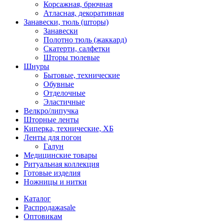
Корсажная, брючная
Атласная, декоративная
Занавески, тюль (шторы)
Занавески
Полотно тюль (жаккард)
Скатерти, салфетки
Шторы тюлевые
Шнуры
Бытовые, технические
Обувные
Отделочные
Эластичные
Велкро/липучка
Шторные ленты
Киперка, технические, ХБ
Ленты для погон
Галун
Медицинские товары
Ритуальная коллекция
Готовые изделия
Ножницы и нитки
Каталог
Распродажа
sale
Оптовикам