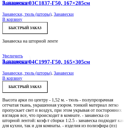
В отложенное
Занавеска 03С1837-Г50, 167×285см
Занавески, тюль (шторы)
,
Занавески
В корзину
БЫСТРЫЙ ЗАКАЗ
Занавеска на шторной ленте
Увеличить
В отложенное
Занавеска 04С1997-Г50, 165×305см
Занавески, тюль (шторы)
,
Занавески
В корзину
БЫСТРЫЙ ЗАКАЗ
Высота арки по центру - 1,52 м. - тюль - полупрозрачная
сетчатая ткань, украшенная узором. тонкий материал легко
пропускает свет и воздух, при этом укрывая от посторонних
взглядов все, что происходит в комнате. - занавеска со
шторной лентой: коэф-т сборки 1:2.5 - занавеска подходит как
для кухни, так и для комнаты. - изделия из полиэфира (пэ)