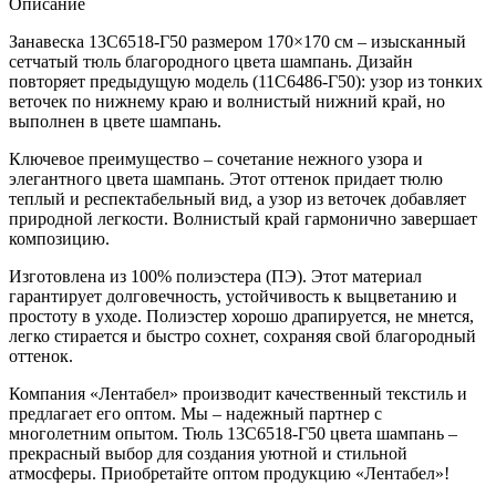
Описание
Занавеска 13С6518-Г50 размером 170×170 см – изысканный
сетчатый тюль благородного цвета шампань. Дизайн
повторяет предыдущую модель (11С6486-Г50): узор из тонких
веточек по нижнему краю и волнистый нижний край, но
выполнен в цвете шампань.
Ключевое преимущество – сочетание нежного узора и
элегантного цвета шампань. Этот оттенок придает тюлю
теплый и респектабельный вид, а узор из веточек добавляет
природной легкости. Волнистый край гармонично завершает
композицию.
Изготовлена из 100% полиэстера (ПЭ). Этот материал
гарантирует долговечность, устойчивость к выцветанию и
простоту в уходе. Полиэстер хорошо драпируется, не мнется,
легко стирается и быстро сохнет, сохраняя свой благородный
оттенок.
Компания «Лентабел» производит качественный текстиль и
предлагает его оптом. Мы – надежный партнер с
многолетним опытом. Тюль 13С6518-Г50 цвета шампань –
прекрасный выбор для создания уютной и стильной
атмосферы. Приобретайте оптом продукцию «Лентабел»!