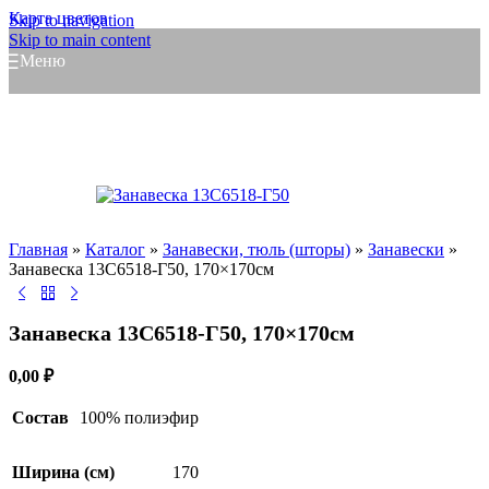
Карта цветов
Skip to navigation
Skip to main content
Меню
Главная
»
Каталог
»
Занавески, тюль (шторы)
»
Занавески
»
Занавеска 13С6518-Г50, 170×170см
Занавеска 13С6518-Г50, 170×170см
0,00
₽
Состав
100% полиэфир
Ширина (см)
170