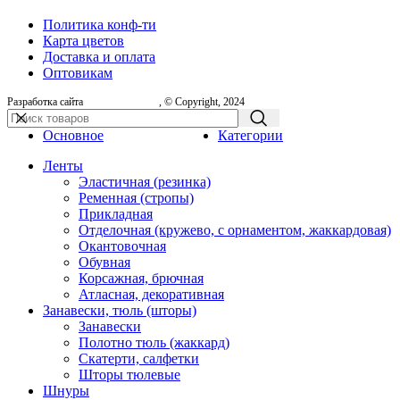
Политика конф-ти
Карта цветов
Доставка и оплата
Оптовикам
Разработка сайта
, © Copyright, 2024
Основное
Категории
Ленты
Эластичная (резинка)
Ременная (стропы)
Прикладная
Отделочная (кружево, с орнаментом, жаккардовая)
Окантовочная
Обувная
Корсажная, брючная
Атласная, декоративная
Занавески, тюль (шторы)
Занавески
Полотно тюль (жаккард)
Скатерти, салфетки
Шторы тюлевые
Шнуры