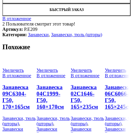
БЫСТРЫЙ ЗАКАЗ
В отложенное
2
Пользователя смотрит этот товар!
Артикул:
Р.Е209
Категории:
Занавески
,
Занавески, тюль (шторы)
Похожие
Увеличить
Увеличить
Увеличить
Увеличить
В отложенное
В отложенное
В отложенное
В отложенно
Занавеска
Занавеска
Занавеска
Занавеска
09С6304-
04С1999-
02С1646-
06С6066-
Г50,
Г50,
Г50,
Г50,
170×165см
160×170см
165×235см
165×245см
Занавески, тюль
Занавески, тюль
Занавески, тюль
Занавески, т
(шторы)
,
(шторы)
,
(шторы)
,
(шторы)
,
Занавески
Занавески
Занавески
Занавески