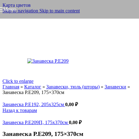
Карта цветов
Меню
Skip to navigation
Skip to main content
Click to enlarge
Главная
»
Каталог
»
Занавески, тюль (шторы)
»
Занавески
»
Занавеска Р.Е209, 175×370см
Занавеска Р.Е192, 205x325см
0,00
₽
Назад к товарам
Занавеска Р.Е209П, 175x370см
0,00
₽
Занавеска Р.Е209, 175×370см