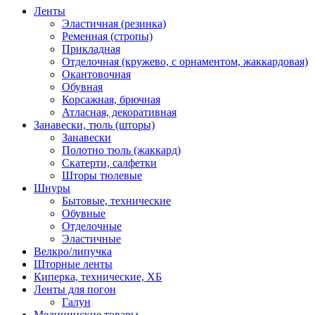
Ленты
Эластичная (резинка)
Ременная (стропы)
Прикладная
Отделочная (кружево, с орнаментом, жаккардовая)
Окантовочная
Обувная
Корсажная, брючная
Атласная, декоративная
Занавески, тюль (шторы)
Занавески
Полотно тюль (жаккард)
Скатерти, салфетки
Шторы тюлевые
Шнуры
Бытовые, технические
Обувные
Отделочные
Эластичные
Велкро/липучка
Шторные ленты
Киперка, технические, ХБ
Ленты для погон
Галун
Медицинские товары