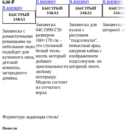
В корзину
В корзину
В корзину
0,00
₽
В корзину
БЫСТРЫЙ
БЫСТРЫЙ
БЫСТРЫЙ
ЗАКАЗ
ЗАКАЗ
ЗАКАЗ
БЫСТРЫЙ
ЗАКАЗ
Занавеска
Занавеска для
Занавеска на
04С1999-Г50
кухни с
шторной лен
Занавеска с
размером
рисунком
романтичными
160×170 см –
"подсолнухи".
ромашками на
это стильный
невысокая арка,
небольшое окно.
белый тюль-
ажурная кайма с
подойдет для
кисея, который
изображением
кухонного окна,
добавит
подсолнухов. на
детской
оригинальности
шторной ленте.
комнаты,
любому
загородного
интерьеру.
домика.
Модель состоит
из сетчатого
верха
Фурнитура задающая стиль!
Новости