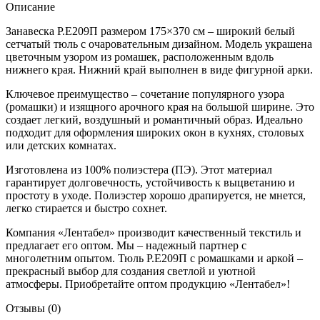
Описание
Занавеска Р.Е209П размером 175×370 см – широкий белый
сетчатый тюль с очаровательным дизайном. Модель украшена
цветочным узором из ромашек, расположенным вдоль
нижнего края. Нижний край выполнен в виде фигурной арки.
Ключевое преимущество – сочетание популярного узора
(ромашки) и изящного арочного края на большой ширине. Это
создает легкий, воздушный и романтичный образ. Идеально
подходит для оформления широких окон в кухнях, столовых
или детских комнатах.
Изготовлена из 100% полиэстера (ПЭ). Этот материал
гарантирует долговечность, устойчивость к выцветанию и
простоту в уходе. Полиэстер хорошо драпируется, не мнется,
легко стирается и быстро сохнет.
Компания «Лентабел» производит качественный текстиль и
предлагает его оптом. Мы – надежный партнер с
многолетним опытом. Тюль Р.Е209П с ромашками и аркой –
прекрасный выбор для создания светлой и уютной
атмосферы. Приобретайте оптом продукцию «Лентабел»!
Отзывы (0)