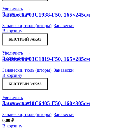
Увеличить
В отложенное
Занавеска 03С1938-Г50, 165×245см
Занавески, тюль (шторы)
,
Занавески
В корзину
БЫСТРЫЙ ЗАКАЗ
Увеличить
В отложенное
Занавеска 03С1819-Г50, 165×285см
Занавески, тюль (шторы)
,
Занавески
В корзину
БЫСТРЫЙ ЗАКАЗ
Увеличить
В отложенное
Занавеска 10С6405-Г50, 160×305см
Занавески, тюль (шторы)
,
Занавески
0,00
₽
В корзину