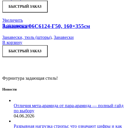
БЫСТРЫЙ ЗАКАЗ
Увеличить
В отложенное
Занавеска 06С6124-Г50, 160×355см
Занавески, тюль (шторы)
,
Занавески
В корзину
БЫСТРЫЙ ЗАКАЗ
Фурнитура задающая стиль!
Новости
Отличия мета-арамида от пара-арамида — полный гайд
по выбору
04.06.2026
Разрывная нагрузка стропы: что означают цифры и как