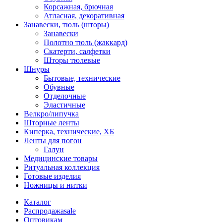
Корсажная, брючная
Атласная, декоративная
Занавески, тюль (шторы)
Занавески
Полотно тюль (жаккард)
Скатерти, салфетки
Шторы тюлевые
Шнуры
Бытовые, технические
Обувные
Отделочные
Эластичные
Велкро/липучка
Шторные ленты
Киперка, технические, ХБ
Ленты для погон
Галун
Медицинские товары
Ритуальная коллекция
Готовые изделия
Ножницы и нитки
Каталог
Распродажа
sale
Оптовикам