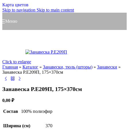
Карта цветов
Skip to navigation
Skip to main content
Меню
Click to enlarge
Главная
»
Каталог
»
Занавески, тюль (шторы)
»
Занавески
»
Занавеска Р.Е209П, 175×370см
Занавеска Р.Е209П, 175×370см
0,00
₽
Состав
100% полиэфир
Ширина (см)
370