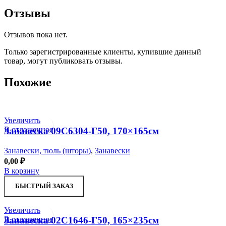
Отзывы
Отзывов пока нет.
Только зарегистрированные клиенты, купившие данный
товар, могут публиковать отзывы.
Похожие
Увеличить
В отложенное
Занавеска 09С6304-Г50, 170×165см
Занавески, тюль (шторы)
,
Занавески
0,00
₽
В корзину
БЫСТРЫЙ ЗАКАЗ
Увеличить
В отложенное
Занавеска 02С1646-Г50, 165×235см