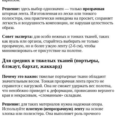
Решение:
здесь выбор однозначен — только
прозрачная
шторная лента. Изготовленная из лески или тонкого
полиэстера, она практически невидима на просвет, сохраняет
легкость и воздушность композиции, не нарушая целостность
образа.
Совет эксперта:
для особо нежных и тонких тканей, таких
как вуаль или органза, старайтесь выбирать не только
прозрачную, но и более узкую ленту (2-6 см), чтобы
SALE
минимизировать ее присутствие на полотне.
Для средних и тяжелых тканей (портьеры,
блэкаут, бархат, жаккард)
Почему это важно:
тяжелые портьерные ткани обладают
значительным весом. Тонкая прозрачная лента просто не
справится с нагрузкой. Она не сможет удержать вес полотна,
что неизбежно приведет к деформации, провисанию верхнего
края и некрасивым, «сломанным» складкам.
Решение:
для таких материалов нужна надежная опора.
Используйте
плотную (непрозрачную) ленту
на основе
хлопка или полиэстера. Она выполняет роль прочного