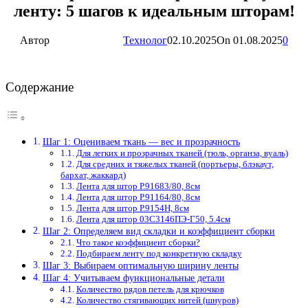
ленту: 5 шагов к идеальным шторам!
Автор
Технолог
02.10.2025
On 01.08.2025
0
Содержание
Шаг 1: Оцениваем ткань — вес и прозрачность
Для легких и прозрачных тканей (тюль, органза, вуаль)
Для средних и тяжелых тканей (портьеры, блэкаут,
бархат, жаккард)
Лента для штор Р.91683/80, 8см
Лента для штор Р.91164/80, 8см
Лента для штор Р.9154Н, 8см
Лента для штор 03С3146ПЭ-Г50, 5.4см
Шаг 2: Определяем вид складки и коэффициент сборки
Что такое коэффициент сборки?
Подбираем ленту под конкретную складку
Шаг 3: Выбираем оптимальную ширину ленты
Шаг 4: Учитываем функциональные детали
Количество рядов петель для крючков
Количество стягивающих нитей (шнуров)