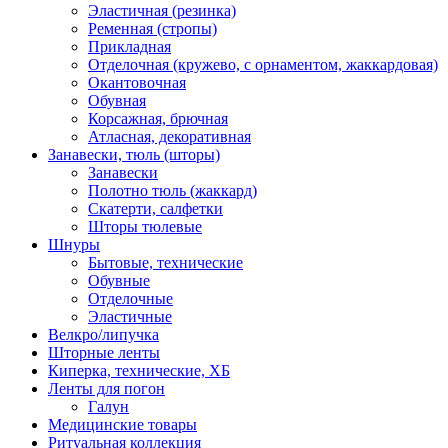
Эластичная (резинка)
Ременная (стропы)
Прикладная
Отделочная (кружево, с орнаментом, жаккардовая)
Окантовочная
Обувная
Корсажная, брючная
Атласная, декоративная
Занавески, тюль (шторы)
Занавески
Полотно тюль (жаккард)
Скатерти, салфетки
Шторы тюлевые
Шнуры
Бытовые, технические
Обувные
Отделочные
Эластичные
Велкро/липучка
Шторные ленты
Киперка, технические, ХБ
Ленты для погон
Галун
Медицинские товары
Ритуальная коллекция