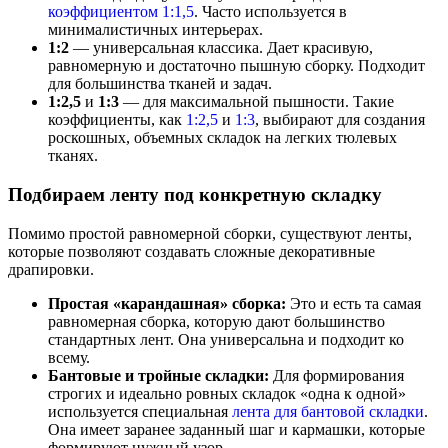
коэффициентом 1:1,5
. Часто используется в
минималистичных интерьерах.
1:2
— универсальная классика. Дает красивую,
равномерную и достаточно пышную сборку. Подходит
для большинства тканей и задач.
1:2,5
и
1:3
— для максимальной пышности. Такие
коэффициенты, как
1:2,5
и
1:3
, выбирают для создания
роскошных, объемных складок на легких тюлевых
тканях.
Подбираем ленту под конкретную складку
Помимо простой равномерной сборки, существуют ленты,
которые позволяют создавать сложные декоративные
драпировки.
Простая «карандашная» сборка:
Это и есть та самая
равномерная сборка, которую дают большинство
стандартных лент. Она универсальна и подходит ко
всему.
Бантовые и тройные складки:
Для формирования
строгих и идеально ровных складок «одна к одной»
используется специальная
лента для бантовой складки
.
Она имеет заранее заданный шаг и кармашки, которые
формируют нужный узор.