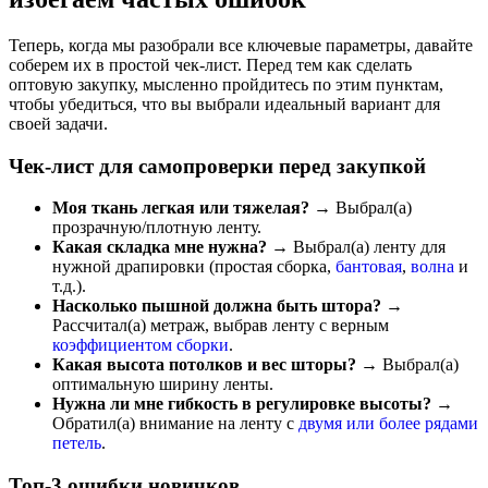
Теперь, когда мы разобрали все ключевые параметры, давайте
соберем их в простой чек-лист. Перед тем как сделать
оптовую закупку, мысленно пройдитесь по этим пунктам,
чтобы убедиться, что вы выбрали идеальный вариант для
своей задачи.
Чек-лист для самопроверки перед закупкой
Моя ткань легкая или тяжелая?
→ Выбрал(а)
прозрачную/плотную ленту.
Какая складка мне нужна?
→ Выбрал(а) ленту для
нужной драпировки (простая сборка,
бантовая
,
волна
и
т.д.).
Насколько пышной должна быть штора?
→
Рассчитал(а) метраж, выбрав ленту с верным
коэффициентом сборки
.
Какая высота потолков и вес шторы?
→ Выбрал(а)
оптимальную ширину ленты.
Нужна ли мне гибкость в регулировке высоты?
→
Обратил(а) внимание на ленту с
двумя или более рядами
петель
.
Топ-3 ошибки новичков