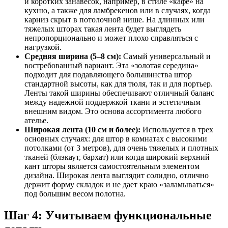
и коротких занавесок, например, в стиле «кафе» на
кухню, а также для ламбрекенов или в случаях, когда
карниз скрыт в потолочной нише. На длинных или
тяжелых шторах такая лента будет выглядеть
непропорционально и может плохо справляться с
нагрузкой.
Средняя ширина (5–8 см):
Самый универсальный и
востребованный вариант. Эта «золотая середина»
подходит для подавляющего большинства штор
стандартной высоты, как для тюля, так и для портьер.
Ленты такой ширины обеспечивают отличный баланс
между надежной поддержкой ткани и эстетичным
внешним видом. Это основа ассортимента любого
ателье.
Широкая лента (10 см и более):
Используется в трех
основных случаях: для штор в комнатах с высокими
потолками (от 3 метров), для очень тяжелых и плотных
тканей (блэкаут, бархат) или когда широкий верхний
кант шторы является самостоятельным элементом
дизайна. Широкая лента выглядит солидно, отлично
держит форму складок и не дает краю «заламываться»
под большим весом полотна.
Шаг 4: Учитываем функциональные