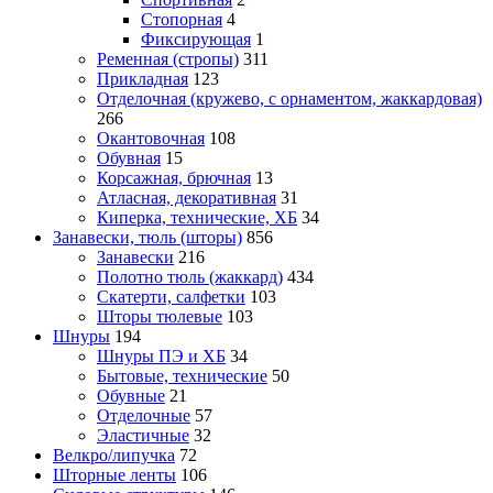
Стопорная
4
Фиксирующая
1
Ременная (стропы)
311
Прикладная
123
Отделочная (кружево, с орнаментом, жаккардовая)
266
Окантовочная
108
Обувная
15
Корсажная, брючная
13
Атласная, декоративная
31
Киперка, технические, ХБ
34
Занавески, тюль (шторы)
856
Занавески
216
Полотно тюль (жаккард)
434
Скатерти, салфетки
103
Шторы тюлевые
103
Шнуры
194
Шнуры ПЭ и ХБ
34
Бытовые, технические
50
Обувные
21
Отделочные
57
Эластичные
32
Велкро/липучка
72
Шторные ленты
106