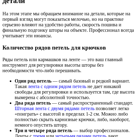
детали
На этом этапе мы обращаем внимание на детали, которые на
первый взгляд могут показаться мелочью, но на практике
серьезно влияют на удобство работы, скорость пошива и
финальную подгонку шторы на объекте. Профессионал всегда
учитывает эти нюансы.
Количество рядов петель для крючков
Ряды петель или кармашков на ленте — это ваш главный
инструмент для регулировки высоты шторы без
необходимости что-либо перешивать.
Один ряд петель
— самый базовый и редкий вариант.
Такая
лента с одним рядом петель
не дает никакой
свободы для регулировки и используется там, где высота
вымерена с абсолютной точностью.
Два ряда петель
— самый распространенный стандарт.
Шторная лента с двумя рядами петель
позволяет легко
«поиграть» с высотой в пределах 1-2 см. Можно либо
полностью скрыть карнизные крючки, либо, наоборот,
немного опустить штору.
Три и четыре ряда петель
— выбор профессионалов.
Ленты с
тремя
или
четырьмя рядами петель
дают